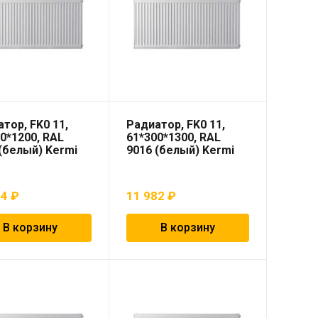
тор, FK0 11,
Радиатор, FK0 11,
0*1200, RAL
61*300*1300, RAL
(белый) Kermi
9016 (белый) Kermi
54
₽
11 982
₽
В корзину
В корзину