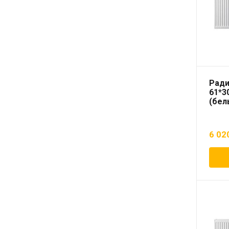
Ради
61*3
(бел
6 02