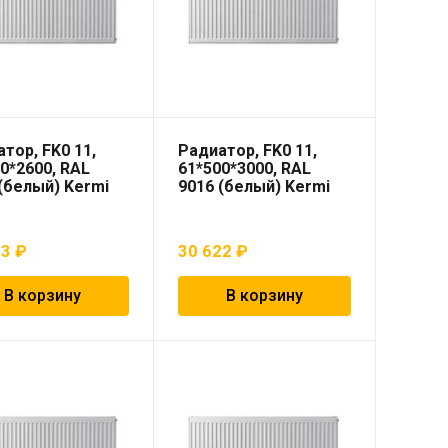
тор, FK0 11,
Радиатор, FK0 11,
0*2600, RAL
61*500*3000, RAL
(белый) Kermi
9016 (белый) Kermi
03
₽
30 622
₽
В корзину
В корзину