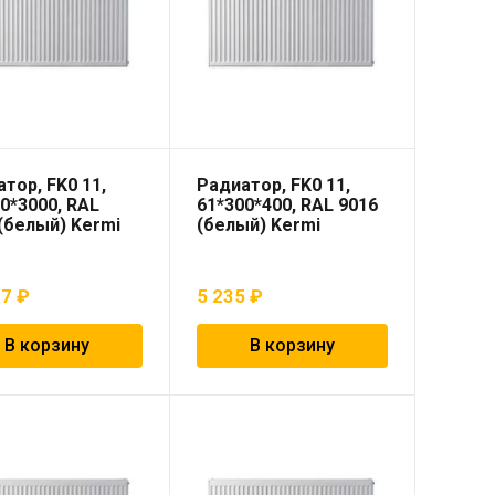
тор, FK0 11,
Радиатор, FK0 11,
0*3000, RAL
61*300*400, RAL 9016
(белый) Kermi
(белый) Kermi
07
₽
5 235
₽
В корзину
В корзину