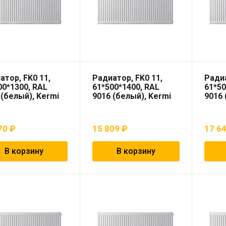
атор, FK0 11,
Радиатор, FK0 11,
Радиа
00*1300, RAL
61*500*1400, RAL
61*50
 (белый), Kermi
9016 (белый), Kermi
9016 
70
₽
15 809
₽
17 6
В корзину
В корзину