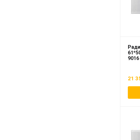
Ради
61*5
9016
21 3