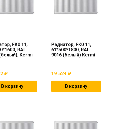
тор, FK0 11,
Радиатор, FK0 11,
0*1600, RAL
61*500*1800, RAL
(белый), Kermi
9016 (белый) Kermi
42
₽
19 524
₽
В корзину
В корзину