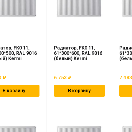
атор, FK0 11,
Радиатор, FK0 11,
Радиа
00*500, RAL 9016
61*300*600, RAL 9016
61*30
ый) Kermi
(белый) Kermi
(белы
0
₽
6 753
₽
7 48
В корзину
В корзину