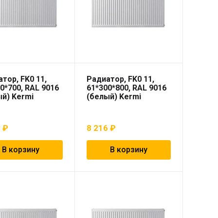
тор, FK0 11,
Радиатор, FK0 11,
0*700, RAL 9016
61*300*800, RAL 9016
й) Kermi
(белый) Kermi
3
₽
8 216
₽
В корзину
В корзину