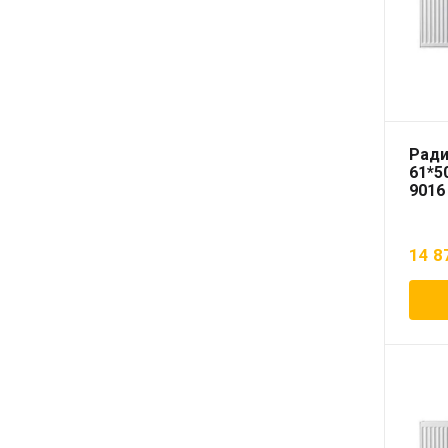
Ради
61*5
9016
14 8