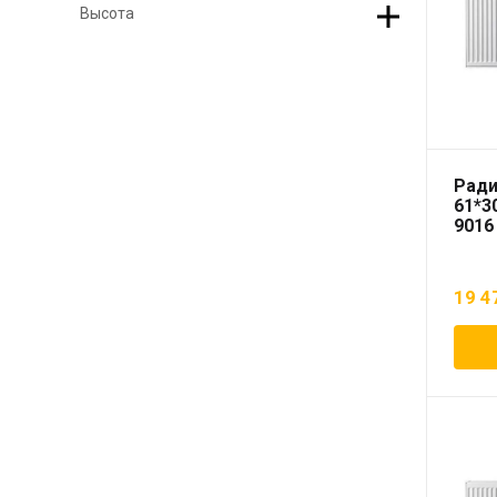
Высота
Ради
61*3
9016
19 4