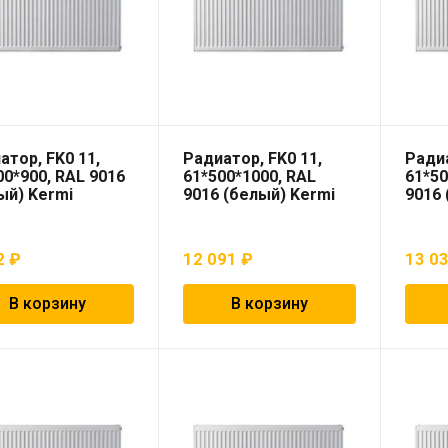
атор, FK0 11,
Радиатор, FK0 11,
Радиа
00*900, RAL 9016
61*500*1000, RAL
61*50
ый) Kermi
9016 (белый) Kermi
9016 
2
₽
12 091
₽
13 0
В корзину
В корзину