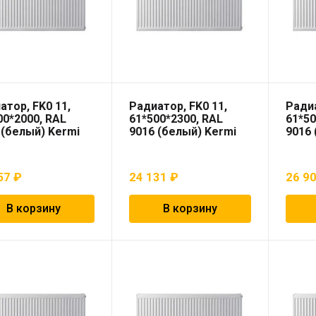
атор, FK0 11,
Радиатор, FK0 11,
Радиа
00*2000, RAL
61*500*2300, RAL
61*50
 (белый) Kermi
9016 (белый) Kermi
9016 
57
₽
24 131
₽
26 9
В корзину
В корзину