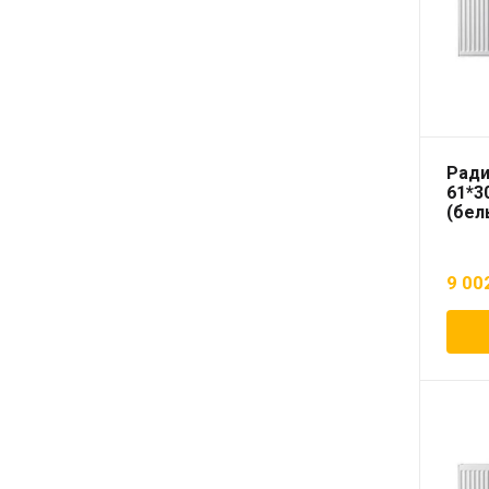
Ради
61*3
(бел
9 00