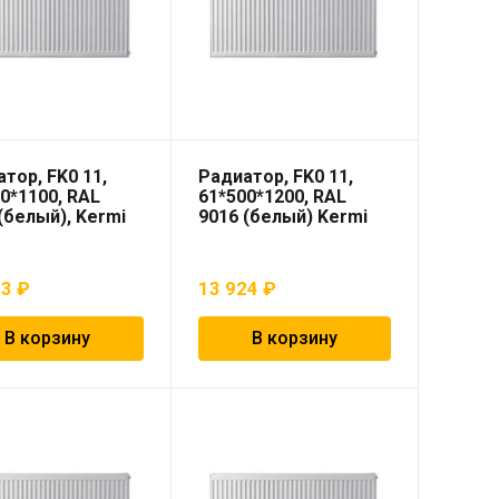
тор, FK0 11,
Радиатор, FK0 11,
0*1100, RAL
61*500*1200, RAL
(белый), Kermi
9016 (белый) Kermi
33
₽
13 924
₽
В корзину
В корзину