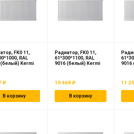
атор, FK0 11,
Радиатор, FK0 11,
Радиа
00*1000, RAL
61*300*1100, RAL
61*30
 (белый) Kermi
9016 (белый) Kermi
9016 
7
₽
10 468
₽
11 2
В корзину
В корзину