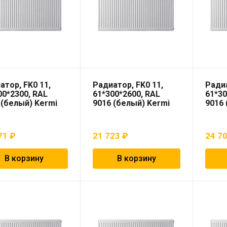
атор, FK0 11,
Радиатор, FK0 11,
Радиа
00*2300, RAL
61*300*2600, RAL
61*30
 (белый) Kermi
9016 (белый) Kermi
9016 
71
₽
21 723
₽
24 7
В корзину
В корзину