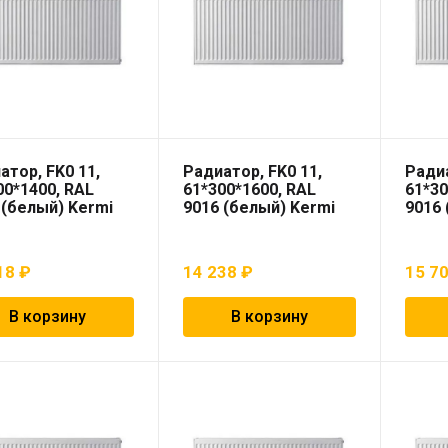
атор, FK0 11,
Радиатор, FK0 11,
Радиа
00*1400, RAL
61*300*1600, RAL
61*30
 (белый) Kermi
9016 (белый) Kermi
9016 
18
₽
14 238
₽
15 7
В корзину
В корзину