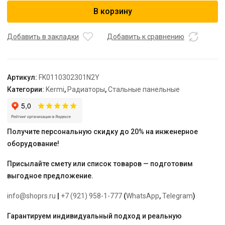
Радиатор,
В корзину
FK0
11,
61*300*2300,
Добавить в закладки
Добавить к сравнению
RAL
9016
(белый)
Артикул:
FK0110302301N2Y
Kermi
Категории:
Kermi
,
Радиаторы
,
Стальные панельные
Получите персональную скидку до 20% на инженерное
оборудование!
Присылайте смету или список товаров — подготовим
выгодное предложение.
info@shoprs.ru
|
+7 (921) 958-1-777
(
WhatsApp
,
Telegram
)
Гарантируем индивидуальный подход и реальную