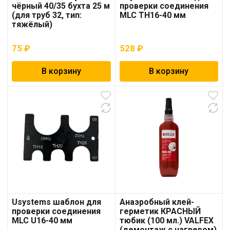
чёрный 40/35 бухта 25 м
проверки соединения
(для труб 32, тип:
MLC TH16-40 мм
тяжёлый)
75
₽
528
₽
В корзину
В корзину
Usystems шаблон для
Анаэробный клей-
проверки соединения
герметик КРАСНЫЙ
MLC U16-40 мм
тюбик (100 мл.) VALFEX
(демонтаж с нагревом)