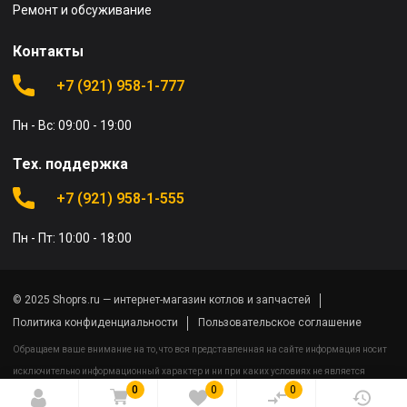
Ремонт и обсуживание
Контакты
+7 (921) 958-1-777
Пн - Вс: 09:00 - 19:00
Тех. поддержка
+7 (921) 958-1-555
Пн - Пт: 10:00 - 18:00
© 2025 Shoprs.ru — интернет-магазин котлов и запчастей
Политика конфиденциальности
Пользовательское соглашение
Обращаем ваше внимание на то, что вся представленная на сайте информация носит
исключительно информационный характер и ни при каких условиях не является
0
0
0
публичной офертой определяемой положениями Статьи 437(2) Гражданского кодекса