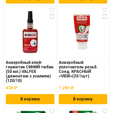
Анаэробный клей-
Анаэробный
герметик СИНИЙ тюбик
уплотнитель резьб.
(50 мл.) VALFEX
Соед. КРАСНЫЙ
(демонтаж с усилием)
«VIEIR»(33/1шт)
(120/10)
426
₽
1 294
₽
В корзину
В корзину