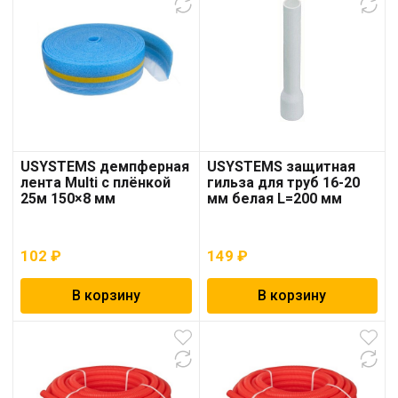
USYSTEMS демпферная
USYSTEMS защитная
лента Multi с плёнкой
гильза для труб 16-20
25м 150×8 мм
мм белая L=200 мм
102
₽
149
₽
В корзину
В корзину