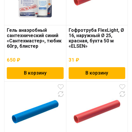
Гель анаэробный
Гофротруба FlexLight, Ø
сантехнический синий
16, наружный Ø 25,
«Сантехмастер», тюбик
красная, бухта 50 м
60гр, блистер
«ELSEN»
650
₽
31
₽
В корзину
В корзину