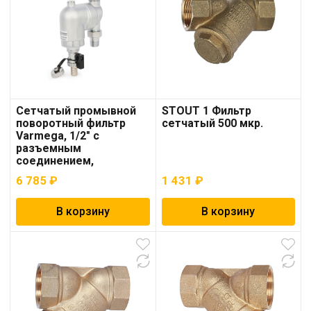
Cетчатый промывной
STOUT 1 Фильтр
поворотный фильтр
сетчатый 500 мкр.
Varmega, 1/2″ с
разъемным
соединением,
хромированный
6 785
₽
1 431
₽
(VM21811)
В корзину
В корзину