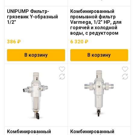
UNIPUMP Фильтр-
Комбинированный
грязевик Y-образный
промывной фильтр
1/2″
Varmega, 1/2″ НР, для
горячей и холодной
воды, с редуктором
давления (VM22901)
386
₽
6 320
₽
В корзину
В корзину
Комбинированный
Комбинированный