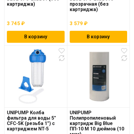
картриджа)
прозрачная (без
картриджа)
3 745
₽
3 579
₽
В корзину
В корзину
UNIPUMP Колба
UNIPUMP
фильтра для воды 5″
Полипропиленовый
CFC-5K (резьба 1″) с
картридж Big Blue
картриджем NT-5
ПП-10 М 10 дюймов (10