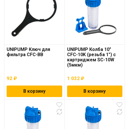
UNIPUMP Ключ для
UNIPUMP Колба 10″
фильтра CFC-BB
CFC-10K (резьба 1″) с
картриджем SC-10W
(5мкм)
92
₽
1 032
₽
В корзину
В корзину