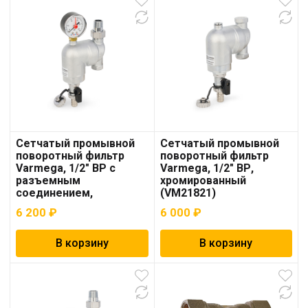
Cетчатый промывной
Cетчатый промывной
поворотный фильтр
поворотный фильтр
Varmega, 1/2″ ВР с
Varmega, 1/2″ ВР,
разъемным
хромированный
соединением,
(VM21821)
хромированный
6 200
₽
6 000
₽
(VM21801)
В корзину
В корзину