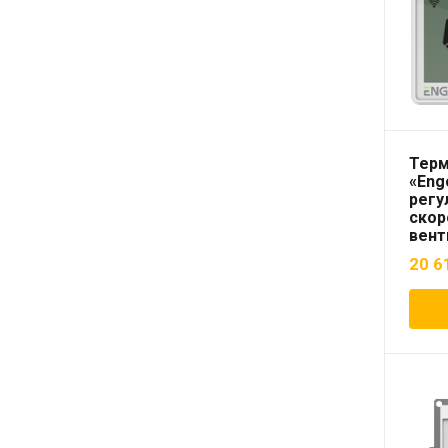
Терм
«Eng
регу
скор
вент
внут
20 6
конв
пров
прог
пита
встр
бел