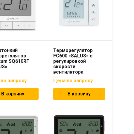
хтонкий
Терморегулятор
орегулятор
FC600 «SALUS» с
tum SQ610RF
регулировкой
US»
скорости
вентилятора
 по запросу
Цена по запросу
В корзину
В корзину