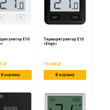
орегулятор E10
Терморегулятор E10
o»
«Engo»
60
₽
15 660
₽
В корзину
В корзину