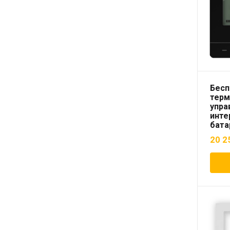
Бесп
терм
упра
интер
бата
«Eng
20 2