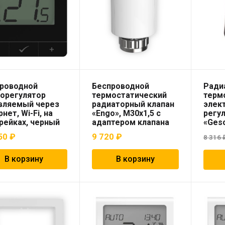
роводной
Беспроводной
Ради
орегулятор
термостатический
терм
вляемый через
радиаторный клапан
элек
нет, Wi-Fi, на
«Engo», M30x1,5 с
регу
рейках, черный
адаптером клапана
«Ges
o»
RA, с батарейным
50
₽
9 720
₽
8 316
питанием, белый 868
МГц
В корзину
В корзину