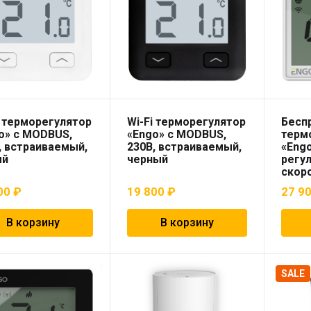
i терморегулятор
Wi-Fi терморегулятор
Бесп
o» с MODBUS,
«Engo» с MODBUS,
терм
, встраиваемый,
230В, встраиваемый,
«Engo
ый
черный
регу
скор
вент
00
₽
19 800
₽
27 9
внут
конв
прог
В корзину
В корзину
акку
накл
SALE