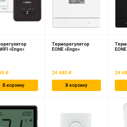
орегулятор
Терморегулятор
Терм
WIFI «Engo»
EONE «Engo»
EONE
50
₽
24 480
₽
24 4
В корзину
В корзину