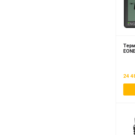
Терм
EONE
24 4