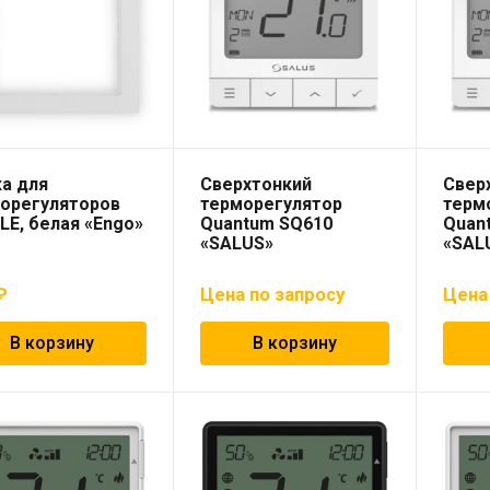
а для
Сверхтонкий
Свер
орегуляторов
терморегулятор
терм
LE, белая «Engo»
Quantum SQ610
Quan
«SALUS»
«SAL
₽
Цена по запросу
Цена
В корзину
В корзину