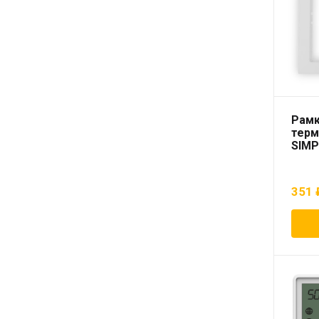
Рамк
терм
SIMP
351