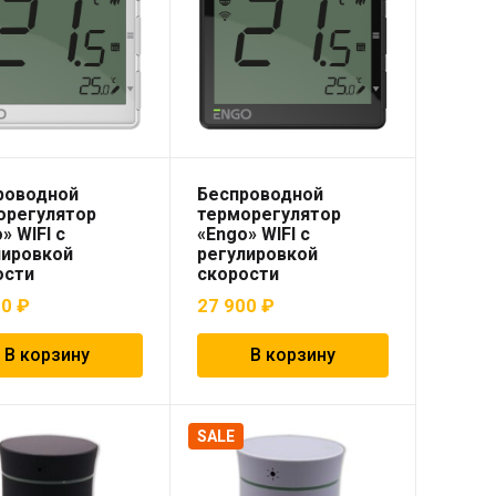
роводной
Беспроводной
орегулятор
терморегулятор
» WIFI с
«Engo» WIFI с
лировкой
регулировкой
ости
скорости
илятора для
вентилятора для
00
₽
27 900
₽
рипольных
внутрипольных
екторов,
конвекторов,
раммируемый, с
программируемый, с
В корзину
В корзину
мулятором,
аккумулятором,
адной, белый
накладной, черный
SALE