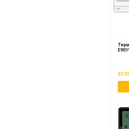
Терм
E901
22 0