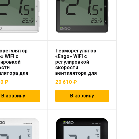
орегулятор
Терморегулятор
» WIFI с
«Engo» WIFI с
лировкой
регулировкой
ости
скорости
илятора для
вентилятора для
рипольных
внутрипольных
10
₽
20 610
₽
екторов
конвекторов
одной,
проводной,
раммируемый, с
программируемый, с
В корзину
В корзину
ием 24 В,
питанием 24 В,
аиваемый,
встраиваемый,
й
черный