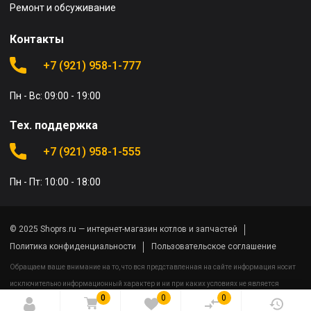
Ремонт и обсуживание
Контакты
+7 (921) 958-1-777
Пн - Вс: 09:00 - 19:00
Тех. поддержка
+7 (921) 958-1-555
Пн - Пт: 10:00 - 18:00
© 2025 Shoprs.ru — интернет-магазин котлов и запчастей
Политика конфиденциальности
Пользовательское соглашение
Обращаем ваше внимание на то, что вся представленная на сайте информация носит
исключительно информационный характер и ни при каких условиях не является
0
0
0
публичной офертой определяемой положениями Статьи 437(2) Гражданского кодекса