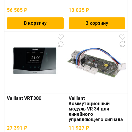
56 585
₽
13 025
₽
В корзину
В корзину
Vaillant VRT380
Vaillant
Коммутационный
модуль VR 34 для
линейного
управляющего сигнала
0-10 В
27 391
₽
11 927
₽