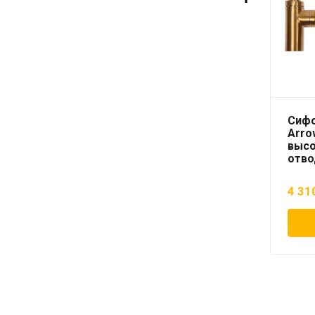
Сифо
Arro
высо
отво
4 31