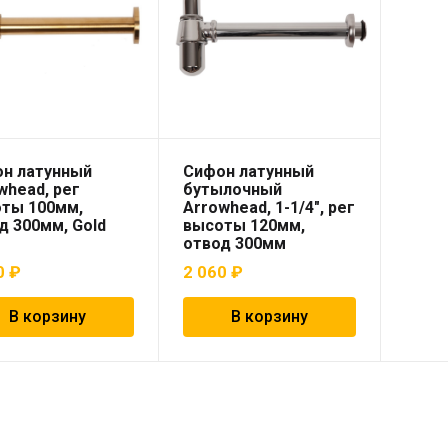
н латунный
Сифон латунный
whead, рег
бутылочный
ты 100мм,
Arrowhead, 1-1/4″, рег
д 300мм, Gold
высоты 120мм,
отвод 300мм
0
₽
2 060
₽
В корзину
В корзину