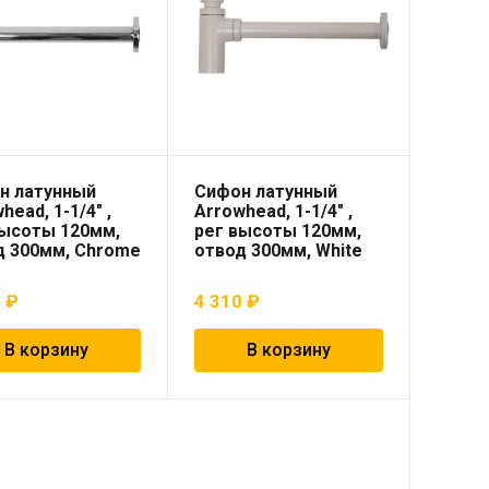
н латунный
Сифон латунный
head, 1-1/4″ ,
Arrowhead, 1-1/4″ ,
высоты 120мм,
рег высоты 120мм,
д 300мм, Chrome
отвод 300мм, White
0
₽
4 310
₽
В корзину
В корзину