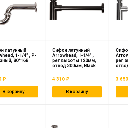
н латунный
Сифон латунный
Сифо
head, 1-1/4″ , P-
Arrowhead, 1-1/4″ ,
Arrow
зный, 80*168
рег высоты 120мм,
рег 
отвод 300мм, Black
отво
0
₽
4 310
₽
3 65
В корзину
В корзину