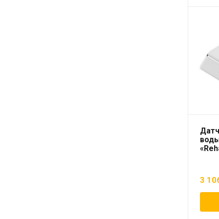
Датч
воды
«Reh
3 10