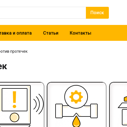
авка и оплата
Статьи
Контакты
отив протечек
ек