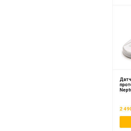
Датч
прот
Nept
2 49