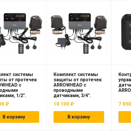
лект системы
Комплект системы
Конт
ты от протечек
защиты от протечек
управ
OWHEAD с
ARROWHEAD с
датч
водными
проводными
ARR
иками, 1/2″.
датчиками, 3/4″.
00
₽
18 100
₽
7 85
В корзину
В корзину