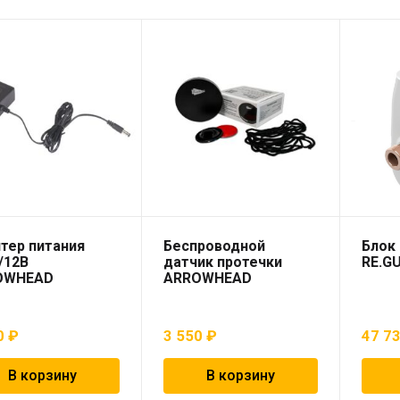
тер питания
Беспроводной
Блок
/12В
датчик протечки
RE.G
OWHEAD
ARROWHEAD
0
₽
3 550
₽
47 7
В корзину
В корзину