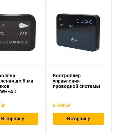
роллер
Контроллер
ления до 8-ми
управления
иков
проводной системы
OWHEAD
0
₽
6 300
₽
В корзину
В корзину