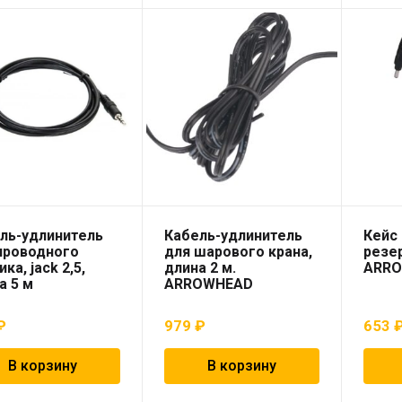
ль-удлинитель
Кабель-удлинитель
Кейс
проводного
для шарового крана,
резе
ка, jack 2,5,
длина 2 м.
ARR
а 5 м
ARROWHEAD
₽
979
₽
653
В корзину
В корзину