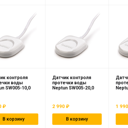
ик контроля
Датчик контроля
Датч
ечки воды
протечки воды
прот
un SW005-10,0
Neptun SW005-20,0
Neptu
0
₽
2 990
₽
1 99
В корзину
В корзину