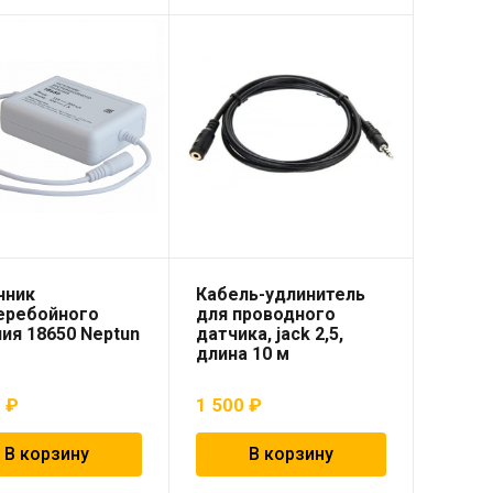
чник
Кабель-удлинитель
еребойного
для проводного
ия 18650 Neptun
датчика, jack 2,5,
длина 10 м
0
₽
1 500
₽
В корзину
В корзину