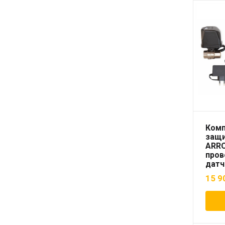
Комп
защи
ARR
про
датч
15 9