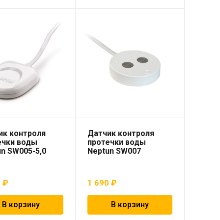
ик контроля
Датчик контроля
ечки воды
протечки воды
n SW005-5,0
Neptun SW007
0
₽
1 690
₽
В корзину
В корзину