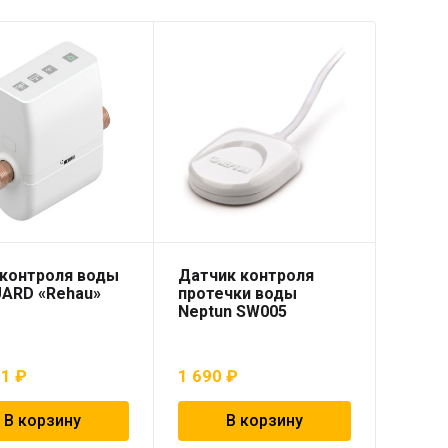
 контроля воды
Датчик контроля
UARD «Rehau»
протечки воды
Neptun SW005
31
₽
1 690
₽
В корзину
В корзину