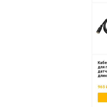
Кабе
для 
датчи
длин
965