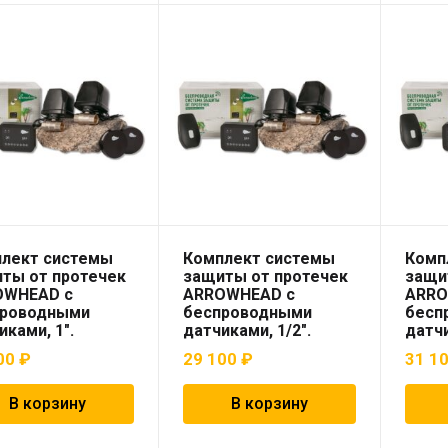
лект системы
Комплект системы
Комп
ты от протечек
защиты от протечек
защи
OWHEAD с
ARROWHEAD с
ARRO
проводными
беспроводными
бесп
иками, 1″.
датчиками, 1/2″.
датчи
00
₽
29 100
₽
31 1
В корзину
В корзину