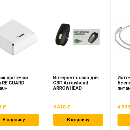
ик протечки
Интернет шлюз для
Исто
 RE.GUARD
СЗП Arrowhead
бесп
au»
ARROWHEAD
питан
6
₽
5 410
₽
4 99
В корзину
В корзину