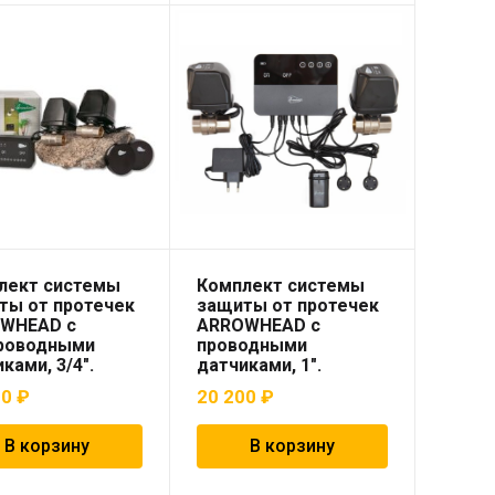
лект системы
Комплект системы
ты от протечек
защиты от протечек
WHEAD с
ARROWHEAD с
роводными
проводными
ками, 3/4″.
датчиками, 1″.
00
₽
20 200
₽
В корзину
В корзину