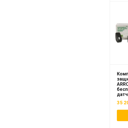
Комп
защи
ARR
бес
датч
35 2