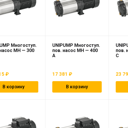
UMP Многоступ.
UNIPUMP Многоступ.
UNIP
 насос МН — 300
пов. насос МН — 400
пов. 
А
С
15
₽
17 381
₽
23 7
В корзину
В корзину