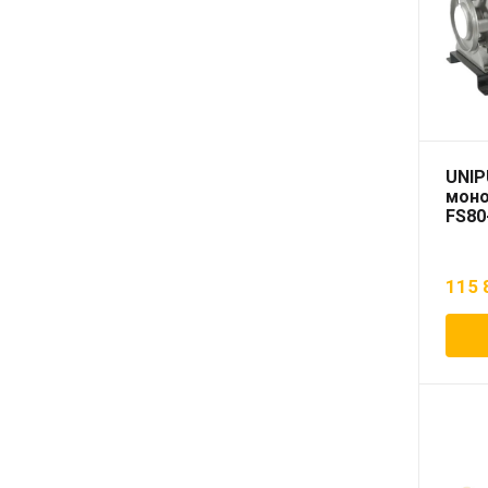
UNIP
моно
FS80
115 