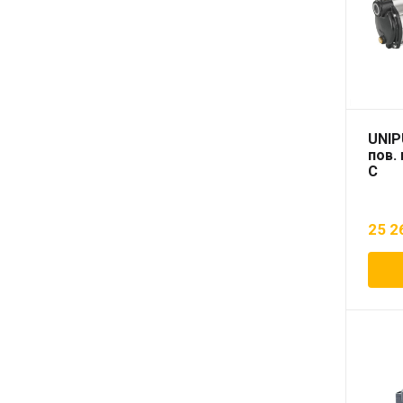
UNIP
пов.
С
25 2