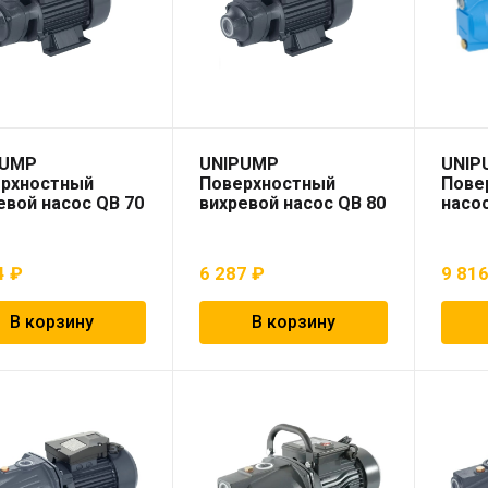
PUMP
UNIPUMP
UNIP
рхностный
Поверхностный
Пове
евой насос QB 70
вихревой насос QB 80
насос
4
₽
6 287
₽
9 81
В корзину
В корзину