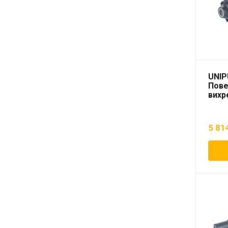
UNI
Пове
вихр
5 81