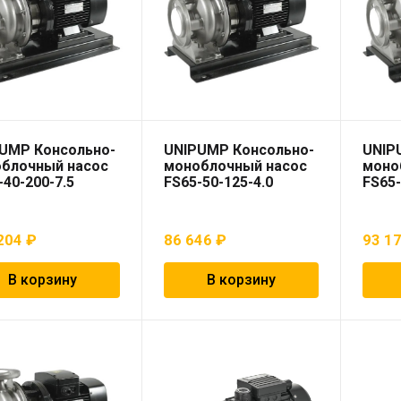
UMP Консольно-
UNIPUMP Консольно-
UNIP
блочный насос
моноблочный насос
моно
-40-200-7.5
FS65-50-125-4.0
FS65-
204
₽
86 646
₽
93 1
В корзину
В корзину