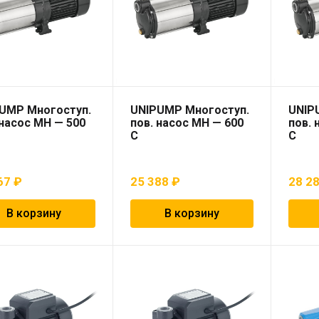
UMP Многоступ.
UNIPUMP Многоступ.
UNIP
 насос МН — 500
пов. насос МН — 600
пов. 
С
С
67
₽
25 388
₽
28 2
В корзину
В корзину