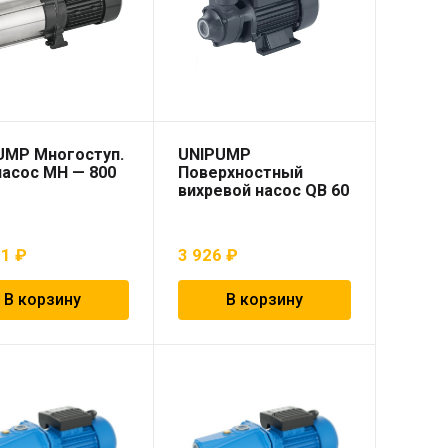
UMP Многоступ.
UNIPUMP
насос МН — 800
Поверхностный
вихревой насос QB 60
81
₽
3 926
₽
В корзину
В корзину