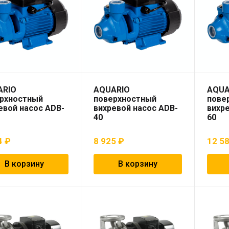
ARIO
AQUARIO
AQUA
рхностный
поверхностный
пове
евой насос ADB-
вихревой насос ADB-
вихре
40
60
4
₽
8 925
₽
12 5
В корзину
В корзину