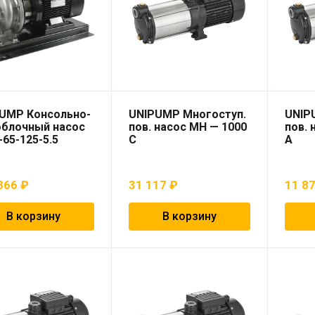
UMP Консольно-
UNIPUMP Многоступ.
UNIP
блочный насос
пов. насос МН — 1000
пов. 
-65-125-5.5
С
А
866
₽
31 117
₽
11 8
В корзину
В корзину