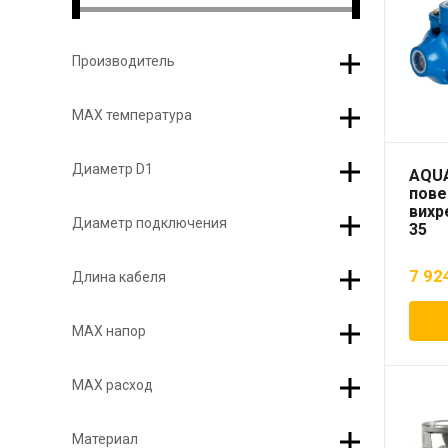
Производитель
МАХ температура
Диаметр D1
AQU
пове
вихр
Диаметр подключения
35
7 92
Длина кабеля
МАХ напор
МАХ расход
Материал