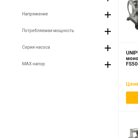
Напряжение
Потребляемая мощность
Серия насоса
UNIP
моно
FS50
МAX напор
Цена