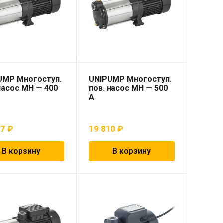
UMP Многоступ.
UNIPUMP Многоступ.
насос МН — 400
пов. насос МН — 500
А
97
₽
19 810
₽
В корзину
В корзину