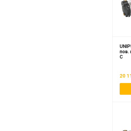
UNIP
пов.
С
20 1