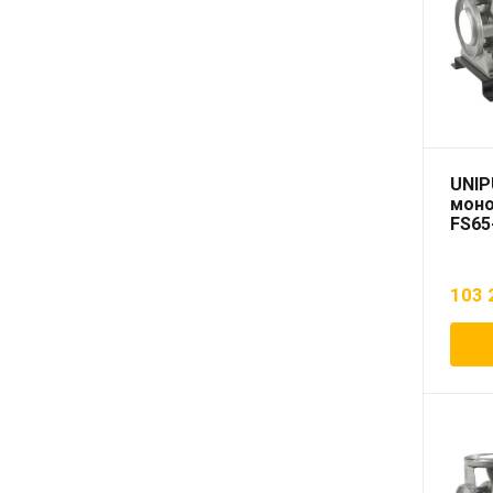
UNIP
моно
FS65
103 