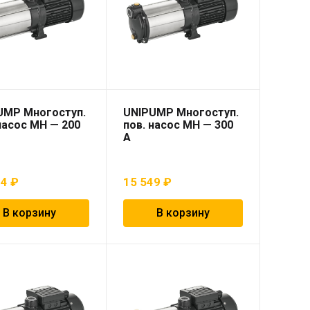
UMP Многоступ.
UNIPUMP Многоступ.
насос МН — 200
пов. насос МН — 300
А
74
₽
15 549
₽
В корзину
В корзину