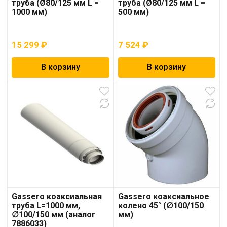
труба (Ø80/125 мм L =
труба (Ø80/125 мм L =
1000 мм)
500 мм)
15 299
₽
7 524
₽
В корзину
В корзину
Gassero коаксиальная
Gassero коаксиальное
труба L=1000 мм,
колено 45° (∅100/150
∅100/150 мм (аналог
мм)
7886033)