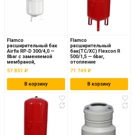
Flamco
Flamco
расширительный бак
расширительный
Airfix RP-D 300/4,0 —
бак(ТС/ХС) Flexcon R
8bar с заменяемой
500/1,5 — 6bar,
мембраной,
отопление
водоснабжение
57 851
₽
71 749
₽
В корзину
В корзину