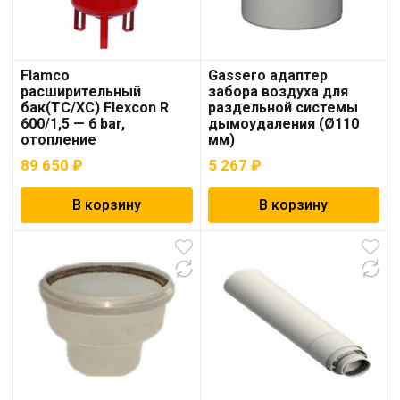
Flamco
Gassero адаптер
расширительный
забора воздуха для
бак(ТС/ХС) Flexcon R
раздельной системы
600/1,5 — 6 bar,
дымоудаления (Ø110
отопление
мм)
89 650
₽
5 267
₽
В корзину
В корзину