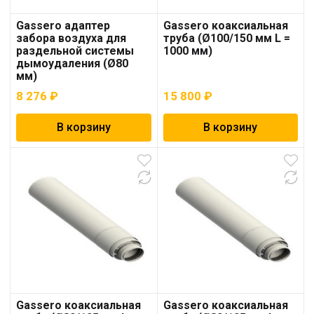
Gassero адаптер
Gassero коаксиальная
забора воздуха для
труба (Ø100/150 мм L =
раздельной системы
1000 мм)
дымоудаления (Ø80
мм)
8 276
₽
15 800
₽
В корзину
В корзину
Gassero коаксиальная
Gassero коаксиальная