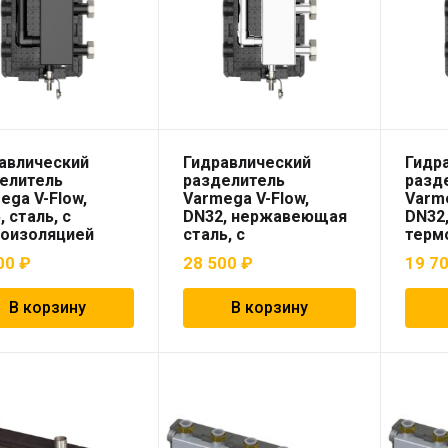
авлический
Гидравлический
Гидр
елитель
разделитель
разд
ega V-Flow,
Varmega V-Flow,
Varme
, сталь, с
DN32, нержавеющая
DN32,
оизоляцией
сталь, с
терм
термоизоляцией
00
₽
28 500
₽
19 7
В корзину
В корзину