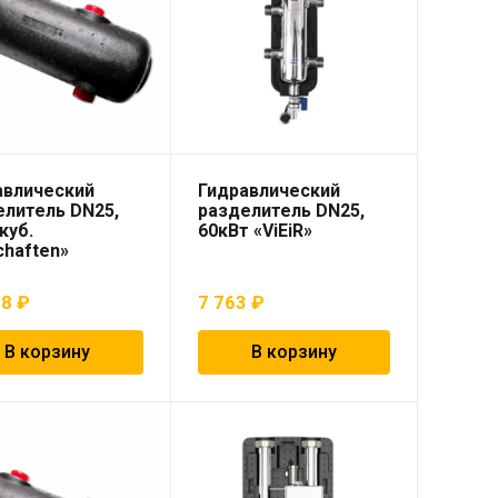
авлический
Гидравлический
елитель DN25,
разделитель DN25,
.куб.
60кВт «ViEiR»
chaften»
28
₽
7 763
₽
В корзину
В корзину