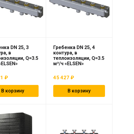
нка DN 25, 3
Гребенка DN 25, 4
ра, в
контура, в
изоляции, Q=3.5
теплоизоляции, Q=3.5
«ELSEN»
м³/ч «ELSEN»
11
₽
45 427
₽
В корзину
В корзину