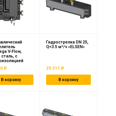
авлический
Гидрострелка DN 25,
елитель
Q=3.5 м³/ч «ELSEN»
ga V-Flow,
 сталь, с
оизоляцией
00
₽
25 311
₽
В корзину
В корзину