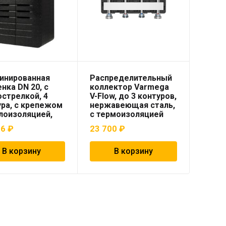
инированная
Распределительный
нка DN 20, с
коллектор Varmega
стрелкой, 4
V-Flow, до 3 контуров,
ура, с крепежом
нержавеющая сталь,
лоизоляцией,
с термоизоляцией
³/ч «ELSEN»
26
₽
23 700
₽
В корзину
В корзину