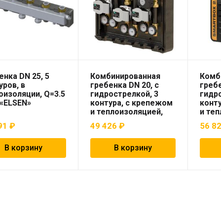
енка DN 25, 5
Комбинированная
Комб
уров, в
гребенка DN 20, с
гребе
оизоляции, Q=3.5
гидрострелкой, 3
гидро
 «ELSEN»
контура, с крепежом
конт
и теплоизоляцией,
и теп
Q=2 м³/ч «ELSEN»
Q=2 м
91
₽
49 426
₽
56 8
В корзину
В корзину