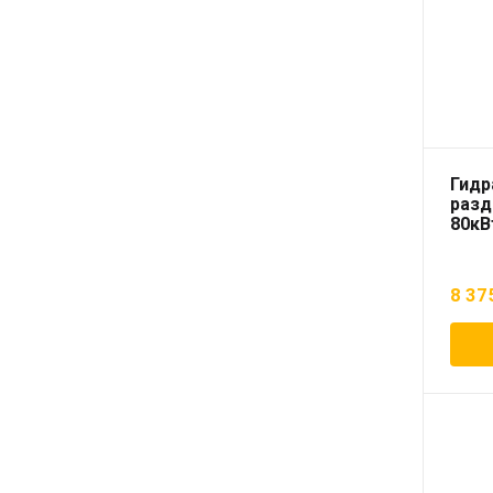
Гидр
разд
80кВ
8 37