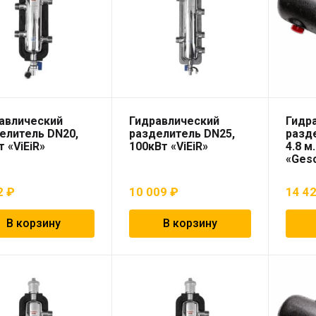
авлический
Гидравлический
Гидр
елитель DN20,
разделитель DN25,
разд
т «ViEiR»
100кВт «ViEiR»
4.8 м
«Ges
2
₽
10 009
₽
14 4
В корзину
В корзину