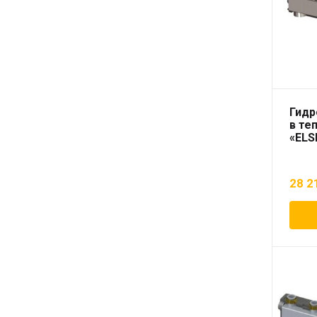
Гидр
в те
«ELS
28 2