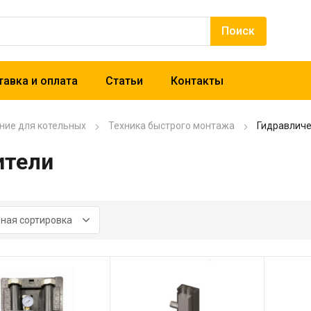
авка и оплата
Статьи
Контакты
ние для котельных
Техника быстрого монтажа
Гидравличе
ители