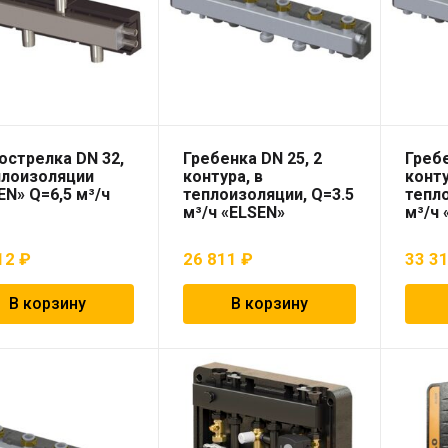
острелка DN 32,
Гребенка DN 25, 2
Гребе
плоизоляции
контура, в
конту
EN» Q=6,5 м³/ч
теплоизоляции, Q=3.5
тепло
м³/ч «ELSEN»
м³/ч 
12
₽
26 811
₽
33 3
В корзину
В корзину