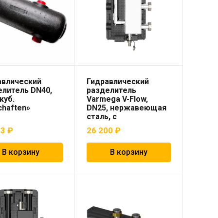
авлический
Гидравлический
елитель DN40,
разделитель
.куб.
Varmega V-Flow,
chaften»
DN25, нержавеющая
сталь, с
термоизоляцией
53
₽
26 200
₽
В корзину
В корзину