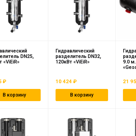
авлический
Гидравлический
Гидр
елитель DN25,
разделитель DN32,
разд
т «ViEiR»
120кВт «ViEiR»
9.0 м
«Ges
5
₽
10 424
₽
21 9
В корзину
В корзину