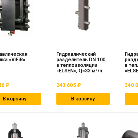
авлическая
Гидравлический
Гидр
лка «ViEiR»
разделитель DN 100,
разде
в теплоизоляции
в те
«ELSEN», Q=33 м³/ч
«ELSE
86
₽
243 605
₽
340 
В корзину
В корзину