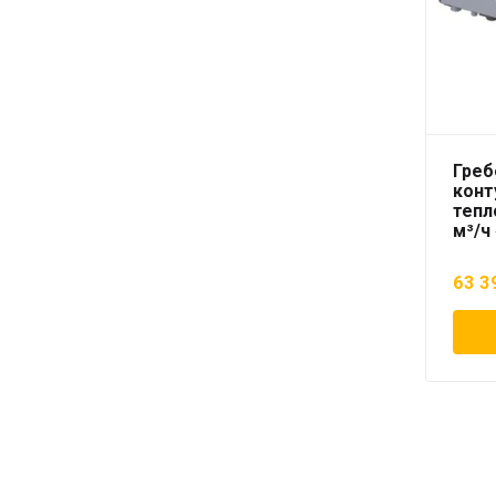
Греб
конт
тепл
м³/ч
63 3