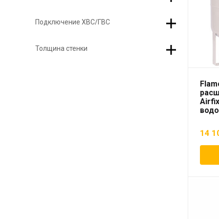
Подключение ХВС/ГВС
Толщина стенки
Flam
расш
Airfi
вод
14 1