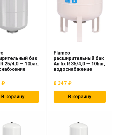
co
Flamco
ирительный бак
расширительный бак
 R 25/4,0 — 10bar,
Airfix R 35/4,0 — 10bar,
снабжение
водоснабжение
0
₽
8 347
₽
В корзину
В корзину