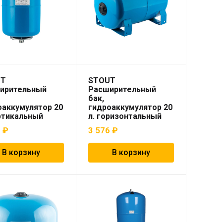
UT
STOUT
ирительный
Расширительный
бак,
оаккумулятор 20
гидроаккумулятор 20
ртикальный
л. горизонтальный
 синий)
(цвет синий)
8
₽
3 576
₽
В корзину
В корзину