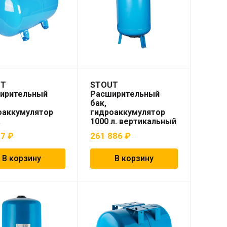
UT
STOUT
ирительный
Расширительный
бак,
оаккумулятор
гидроаккумулятор
.
1000 л. вертикальный
зонтальный
(цвет синий)
77
₽
261 886
₽
 синий)
В корзину
В корзину