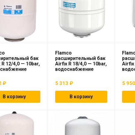
co
Flamco
Flam
ирительный бак
расширительный бак
расш
x R 12/4,0 — 10bar,
Airfix R 18/4,0 — 10bar,
Airfix
оснабжение
водоснабжение
водо
2
₽
5 313
₽
5 95
В корзину
В корзину