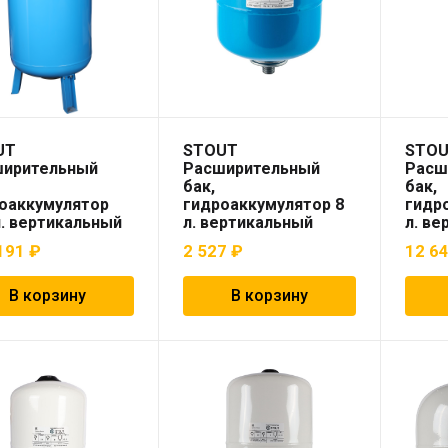
UT
STOUT
STO
ширительный
Расширительный
Расш
бак,
бак,
оаккумулятор
гидроаккумулятор 8
гидр
л. вертикальный
л. вертикальный
л. ве
т синий)
(цвет синий)
(цвет
191
₽
2 527
₽
12 6
В корзину
В корзину