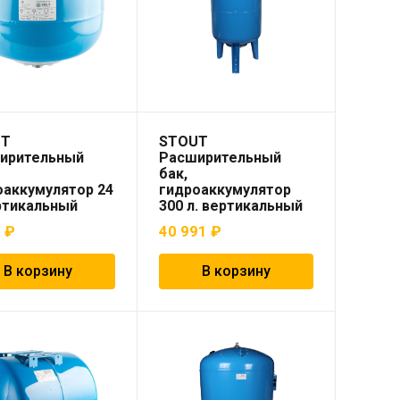
UT
STOUT
ирительный
Расширительный
бак,
оаккумулятор 24
гидроаккумулятор
ртикальный
300 л. вертикальный
 синий)
(цвет синий)
2
₽
40 991
₽
В корзину
В корзину