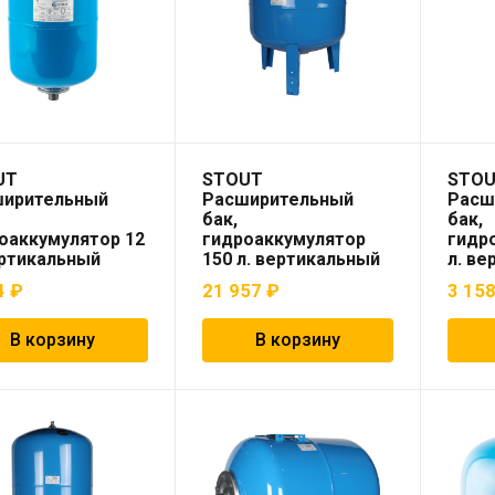
UT
STOUT
STO
ширительный
Расширительный
Расш
бак,
бак,
оаккумулятор 12
гидроаккумулятор
гидр
ертикальный
150 л. вертикальный
л. ве
т синий)
(цвет синий)
(цвет
4
₽
21 957
₽
3 15
В корзину
В корзину