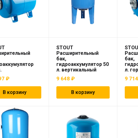
UT
STOUT
STO
ширительный
Расширительный
Расш
бак,
бак,
оаккумулятор
гидроаккумулятор 50
гидр
.
л. вертикальный
л. г
зонтальный
(цвет синий)
(цвет
97
₽
9 648
₽
9 71
т синий)
В корзину
В корзину