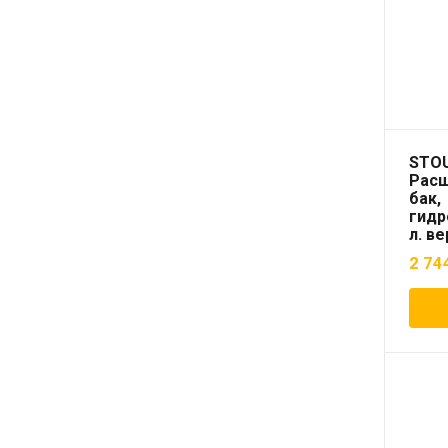
STO
Рас
бак,
гидр
л. в
(цве
2 74