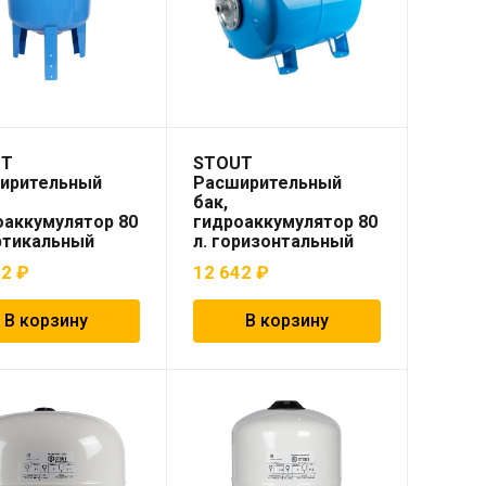
UT
STOUT
ирительный
Расширительный
бак,
оаккумулятор 80
гидроаккумулятор 80
ртикальный
л. горизонтальный
 синий)
(цвет синий)
42
₽
12 642
₽
В корзину
В корзину