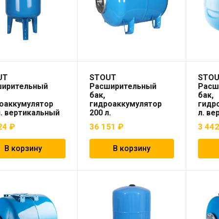
UT
STOUT
STO
ширительный
Расширительный
Расш
бак,
бак,
оаккумулятор
гидроаккумулятор
гидр
л. вертикальный
200 л.
л. ве
т синий)
горизонтальный
(цвет
24
₽
36 151
₽
3 44
(цвет синий)
В корзину
В корзину