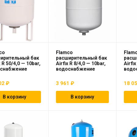
co
Flamco
Flam
ирительный бак
расширительный бак
расш
x R 50/4,0 — 10bar,
Airfix R 8/4,0 — 10bar,
Airfix
оснабжение
водоснабжение
водо
02
₽
3 961
₽
18 0
В корзину
В корзину