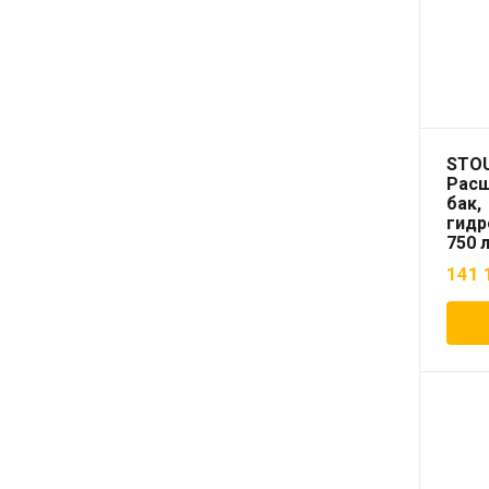
STO
Рас
бак,
гидр
750 
(цве
141 