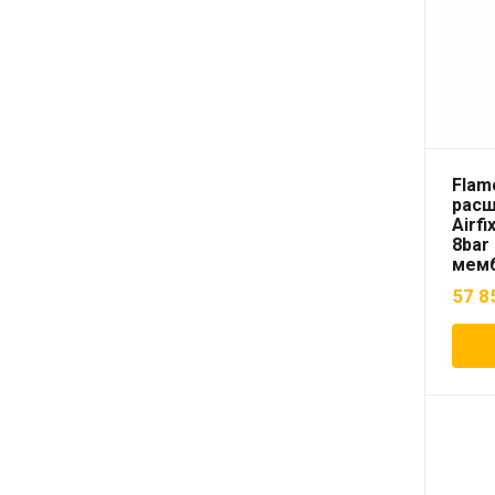
Flam
расш
Airfi
8bar
мемб
вод
57 8