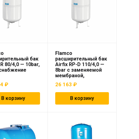
co
Flamco
ирительный бак
расширительный бак
 R 80/4,0 — 10bar,
Airfix RP-D 110/4,0 —
снабжение
8bar с заменяемой
мембраной,
водоснабжение
54
₽
26 163
₽
В корзину
В корзину