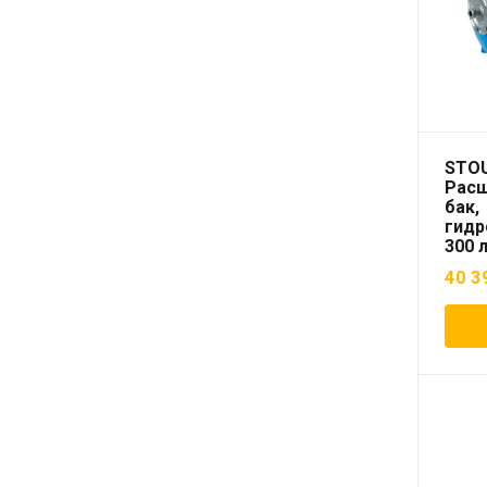
STO
Рас
бак,
гидр
300 л
гори
40 3
(цве