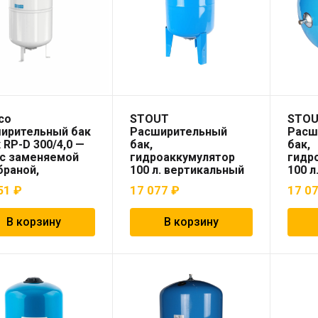
co
STOUT
STO
ирительный бак
Расширительный
Расш
x RP-D 300/4,0 —
бак,
бак,
 с заменяемой
гидроаккумулятор
гидр
раной,
100 л. вертикальный
100 л
оснабжение
(цвет синий)
гори
51
₽
17 077
₽
17 0
(цвет
В корзину
В корзину