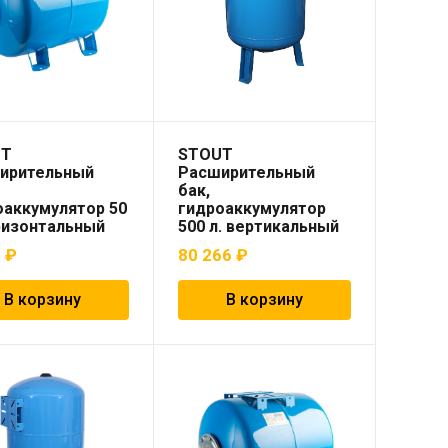
UT
STOUT
ирительный
Расширительный
бак,
оаккумулятор 50
гидроаккумулятор
оризонтальный
500 л. вертикальный
 синий)
(цвет синий)
4
₽
80 266
₽
В корзину
В корзину