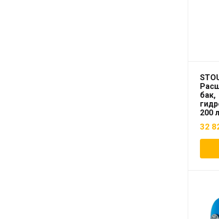
STO
Рас
бак,
гидр
200 
(цве
32 8