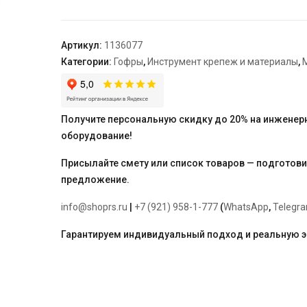
Teck
синий
28/23
Артикул:
1136077
бухта
Категории:
Гофры
,
Инструмент крепеж и материалы
,
50
м
(для
труб
Получите персональную скидку до 20% на инженер
20,
оборудование!
тип:
тяжёлый)
Присылайте смету или список товаров — подготов
предложение.
info@shoprs.ru
|
+7 (921) 958-1-777
(
WhatsApp
,
Telegr
Гарантируем индивидуальный подход и реальную 