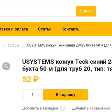
авка и оплата
Статьи
Контакты
ы
Гофры
USYSTEMS кожух Teck синий 28/23 бухта 50 м (для 
USYSTEMS кожух Teck синий 2
бухта 50 м (для труб 20, тип:
52
₽
Количество
В корзину
товара
USYSTEMS
кожух
Добавить в закладки
Добавить к сравнению