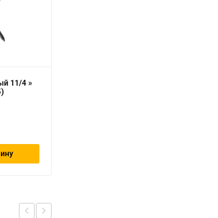
й 11/4 »
Хомут трубный 1″
5)
«ViEiR» (32-37)
56
₽
зину
В корзину