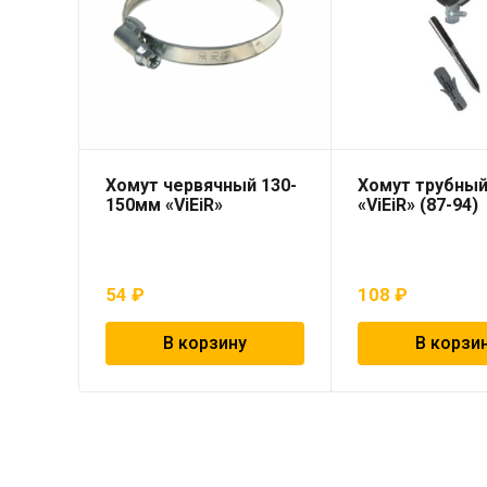
Хомут червячный 130-
Хомут трубный
150мм «ViEiR»
«ViEiR» (87-94)
54
₽
108
₽
В корзину
В корзи