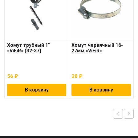
Хомут трубный 1″
Хомут червячный 16-
«ViEiR» (32-37)
27мм «ViEiR»
56
₽
28
₽
В корзину
В корзину