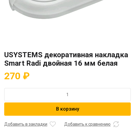
USYSTEMS декоративная накладка
Smart Radi двойная 16 мм белая
270
₽
Количество
товара
USYSTEMS
В корзину
декоративная
накладка
Smart
Добавить в закладки
Добавить к сравнению
Radi