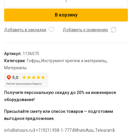
товара
USYSTEMS
В корзину
кожух
Teck
красный
Добавить в закладки
Добавить к сравнению
35/29
бухта
50
Артикул:
1136075
м
Категории:
Гофры
,
Инструмент крепеж и материалы
,
(для
Материалы
труб
25,
тип:
тяжёлый)
Получите персональную скидку до 20% на инженерное
оборудование!
Присылайте смету или список товаров — подготовим
выгодное предложение.
info@shoprs.ru
|
+7 (921) 958-1-777
(
WhatsApp
,
Telegram
)