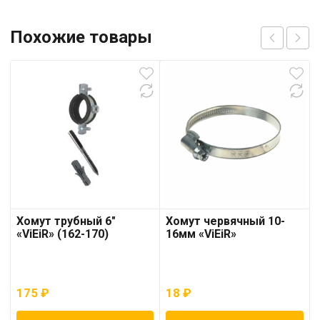
Похожие товары
Хомут трубный 6″
Хомут червячный 10-
«ViEiR» (162-170)
16мм «ViEiR»
175
₽
18
₽