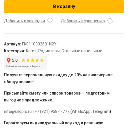
Радиатор,
В корзину
FK0
11,
61*300*2600,
Добавить в закладки
Добавить к сравнению
RAL
9016
(белый)
Артикул:
FK0110302601N2Y
Kermi
Категории:
Kermi
,
Радиаторы
,
Стальные панельные
Получите персональную скидку до 20% на инженерное
оборудование!
Присылайте смету или список товаров — подготовим
выгодное предложение.
info@shoprs.ru
|
+7 (921) 958-1-777
(
WhatsApp
,
Telegram
)
Гарантируем индивидуальный подход и реальную