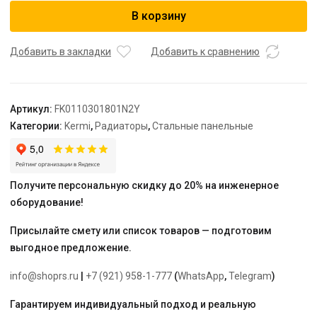
Радиатор,
В корзину
FK0
11,
61*300*1800,
Добавить в закладки
Добавить к сравнению
RAL
9016
(белый)
Артикул:
FK0110301801N2Y
Kermi
Категории:
Kermi
,
Радиаторы
,
Стальные панельные
Получите персональную скидку до 20% на инженерное
оборудование!
Присылайте смету или список товаров — подготовим
выгодное предложение.
info@shoprs.ru
|
+7 (921) 958-1-777
(
WhatsApp
,
Telegram
)
Гарантируем индивидуальный подход и реальную