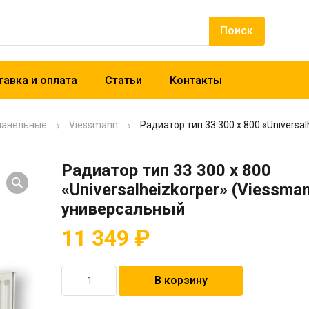
авка и оплата
Статьи
Контакты
панельные
Viessmann
Радиатор тип 33 300 x 800 «Universa
Радиатор тип 33 300 x 800
«Universalheizkorper» (Viessma
универсальный
11 349
₽
Количество
В корзину
товара
Радиатор