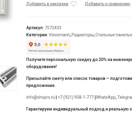
тип
Добавить в закладки
Добавить к сравнению
33
300
x
Артикул:
7572433
800
Категории:
Viessmann
,
Радиаторы
,
Стальные панель
"Universalheizkorper"
(Viessmann)
универсальный
Получите персональную скидку до 20% на инженер
оборудование!
Присылайте смету или список товаров — подготов
предложение.
info@shoprs.ru
|
+7 (921) 958-1-777
(
WhatsApp
,
Telegr
Гарантируем индивидуальный подход и реальную 