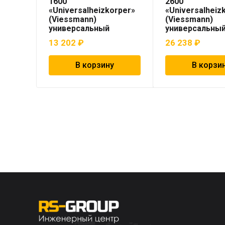
1600
2600
«Universalheizkorper»
«Universalheiz
(Viessmann)
(Viessmann)
универсальный
универсальны
13 202
₽
26 238
₽
В корзину
В корзи