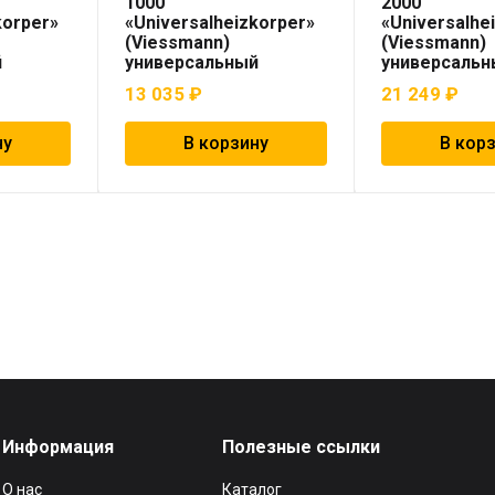
1000
2000
korper»
«Universalheizkorper»
«Universalhe
(Viessmann)
(Viessmann)
й
универсальный
универсальн
13 035
₽
21 249
₽
ну
В корзину
В кор
Информация
Полезные ссылки
О нас
Каталог