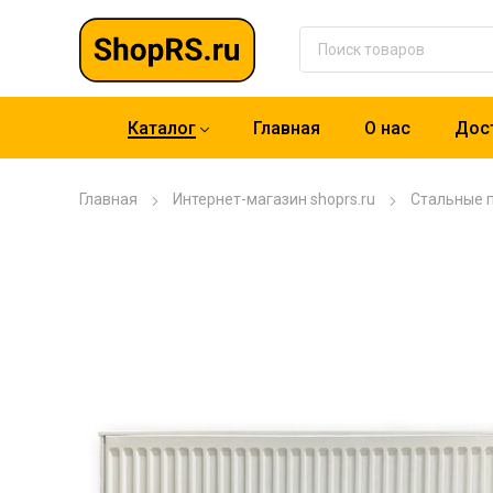
Каталог
Главная
О нас
Дост
Главная
Интернет-магазин shoprs.ru
Стальные 