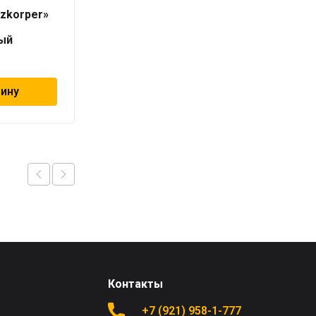
800
izkorper»
«Universalheizkorper»
(Viessmann)
ый
универсальный
8 289
₽
зину
В корзину
Контакты
+7 (921) 958-1-777