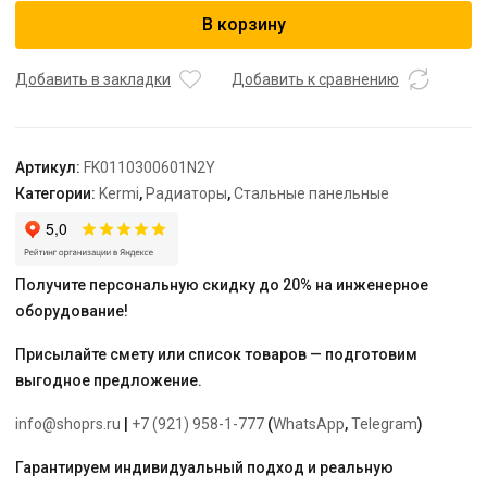
Радиатор,
В корзину
FK0
11,
61*300*600,
Добавить в закладки
Добавить к сравнению
RAL
9016
(белый)
Артикул:
FK0110300601N2Y
Kermi
Категории:
Kermi
,
Радиаторы
,
Стальные панельные
Получите персональную скидку до 20% на инженерное
оборудование!
Присылайте смету или список товаров — подготовим
выгодное предложение.
info@shoprs.ru
|
+7 (921) 958-1-777
(
WhatsApp
,
Telegram
)
Гарантируем индивидуальный подход и реальную