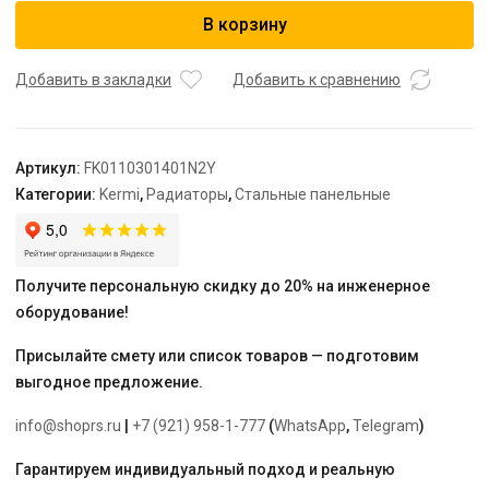
Радиатор,
В корзину
FK0
11,
61*300*1400,
Добавить в закладки
Добавить к сравнению
RAL
9016
(белый)
Артикул:
FK0110301401N2Y
Kermi
Категории:
Kermi
,
Радиаторы
,
Стальные панельные
Получите персональную скидку до 20% на инженерное
оборудование!
Присылайте смету или список товаров — подготовим
выгодное предложение.
info@shoprs.ru
|
+7 (921) 958-1-777
(
WhatsApp
,
Telegram
)
Гарантируем индивидуальный подход и реальную