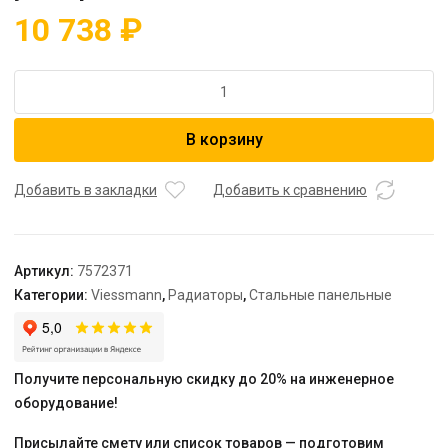
10 738
₽
Количество
товара
Радиатор
В корзину
тип
22
300
Добавить в закладки
Добавить к сравнению
x
1200
"Universalheizkorper"
Артикул:
7572371
(Viessmann)
Категории:
Viessmann
,
Радиаторы
,
Стальные панельные
универсальный
Получите персональную скидку до 20% на инженерное
оборудование!
Присылайте смету или список товаров — подготовим