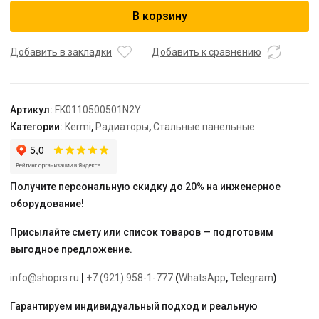
Радиатор,
В корзину
FK0
11,
61*500*500,
Добавить в закладки
Добавить к сравнению
RAL
9016
(белый)
Артикул:
FK0110500501N2Y
Kermi
Категории:
Kermi
,
Радиаторы
,
Стальные панельные
Получите персональную скидку до 20% на инженерное
оборудование!
Присылайте смету или список товаров — подготовим
выгодное предложение.
info@shoprs.ru
|
+7 (921) 958-1-777
(
WhatsApp
,
Telegram
)
Гарантируем индивидуальный подход и реальную