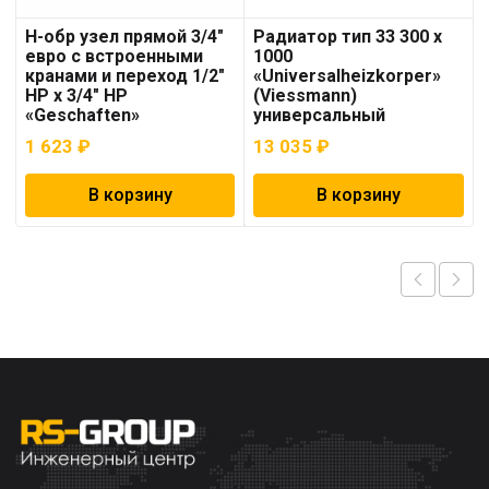
Н-обр узел прямой 3/4″
Радиатор тип 33 300 x
евро с встроенными
1000
кранами и переход 1/2″
«Universalheizkorper»
НР х 3/4″ НР
(Viessmann)
«Geschaften»
универсальный
1 623
₽
13 035
₽
В корзину
В корзину