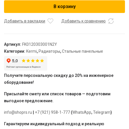
Радиатор,
В корзину
FK0
12,
64*300*3000,
Добавить в закладки
Добавить к сравнению
X2
Inside,
RAL
Артикул:
FK0120303001N2Y
9016
Категории:
Kermi
,
Радиаторы
,
Стальные панельные
(белый),
Kermi
Получите персональную скидку до 20% на инженерное
оборудование!
Присылайте смету или список товаров — подготовим
выгодное предложение.
info@shoprs.ru
|
+7 (921) 958-1-777
(
WhatsApp
,
Telegram
)
Гарантируем индивидуальный подход и реальную