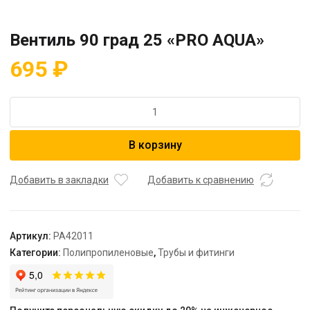
Вентиль 90 град 25 «PRO AQUA»
695
₽
Количество
товара
Вентиль
В корзину
90
град
25
Добавить в закладки
Добавить к сравнению
"PRO
AQUA"
Артикул:
PA42011
Категории:
Полипропиленовые
,
Трубы и фитинги