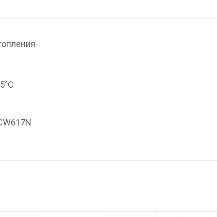
топления
95°С
 CW617N