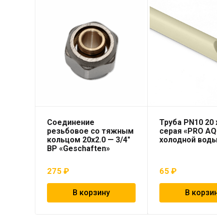
Соединение
Труба PN10 20 x
резьбовое со тяжным
серая «PRO AQ
кольцом 20х2.0 — 3/4″
холодной вод
ВР «Geschaften»
275
₽
65
₽
В корзину
В корзи