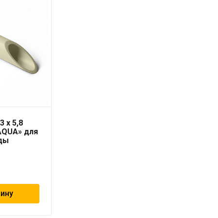
3 x 5,8
Труба PN-10 50х4,6 мм
AQUA» для
«PRO AQUA»
ды
404
₽
зину
В корзину