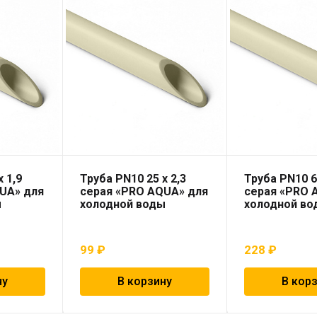
 1,9
Труба PN10 25 x 2,3
Труба PN10 6
UA» для
серая «PRO AQUA» для
серая «PRO 
ы
холодной воды
холодной во
99
₽
228
₽
ну
В корзину
В кор