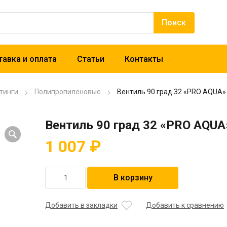
авка и оплата
Статьи
Контакты
тинги
Полипропиленовые
Вентиль 90 град 32 «PRO AQUA»
Вентиль 90 град 32 «PRO AQUA
1 007
₽
Количество
В корзину
товара
Вентиль
90
Добавить в закладки
Добавить к сравнению
град