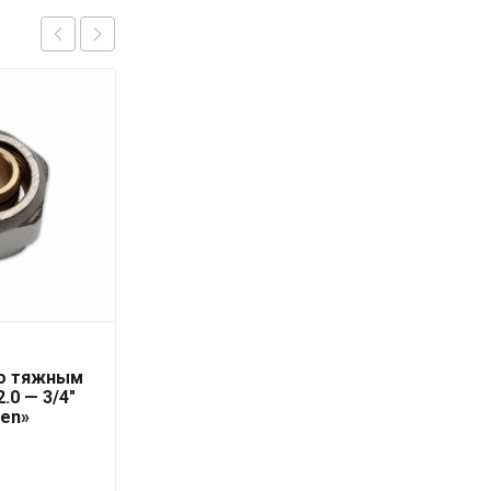
Труба PN16/SDR 6
со тяжным
RUBIS 40 x 6,7 серая
.0 — 3/4″
«PRO AQUA»
ten»
395
₽