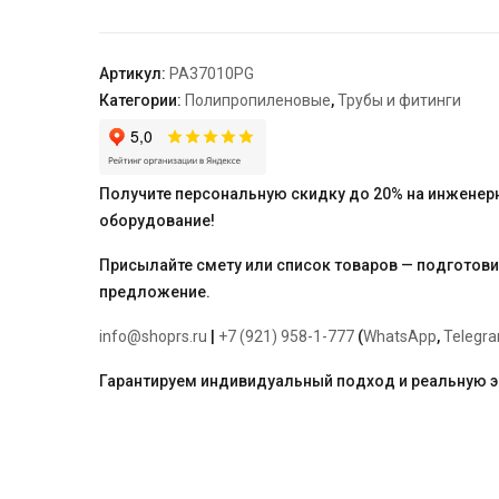
6
RUBIS
25
Артикул:
PA37010PG
x
Категории:
Полипропиленовые
,
Трубы и фитинги
4,2
серая
"PRO
AQUA"
Получите персональную скидку до 20% на инженер
оборудование!
Присылайте смету или список товаров — подготов
предложение.
info@shoprs.ru
|
+7 (921) 958-1-777
(
WhatsApp
,
Telegr
Гарантируем индивидуальный подход и реальную 