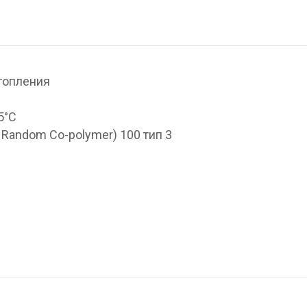
топления
5°С
 Random Co-polymer) 100 тип 3