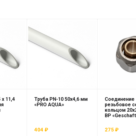
 x 11,4
Труба PN-10 50х4,6 мм
Соединение
ля
«PRO AQUA»
резьбовое 
ы
кольцом 20х2
ВР «Geschaf
404
₽
275
₽