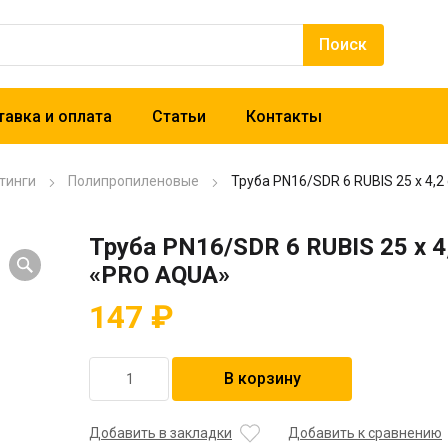
авка и оплата
Статьи
Контакты
тинги
Полипропиленовые
Труба PN16/SDR 6 RUBIS 25 x 4,
Труба PN16/SDR 6 RUBIS 25 x 4
«PRO AQUA»
147
₽
Количество
В корзину
товара
Труба
PN16/SDR
Добавить в закладки
Добавить к сравнению