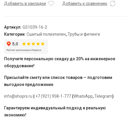
тяжным
Добавить в закладки
Добавить к сравнению
кольцом
16х2.0
-
Артикул:
GS1039-16-2
3/4"
Категории:
Сшитый полиэтилен
,
Трубы и фитинги
ВР
"Geschaften"
Получите персональную скидку до 20% на инженерное
оборудование!
Присылайте смету или список товаров — подготовим
выгодное предложение.
info@shoprs.ru
|
+7 (921) 958-1-777
(
WhatsApp
,
Telegram
)
Гарантируем индивидуальный подход и реальную
экономию!