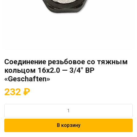
Соединение резьбовое со тяжным
кольцом 16х2.0 — 3/4″ ВР
«Geschaften»
232
₽
Количество
товара
Соединение
В корзину
резьбовое
со