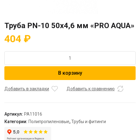
Труба PN-10 50х4,6 мм «PRO AQUA»
404
₽
Количество
товара
Труба
В корзину
PN-
10
50х4,6
Добавить в закладки
Добавить к сравнению
мм
"PRO
AQUA"
Артикул:
PA11016
Категории:
Полипропиленовые
,
Трубы и фитинги