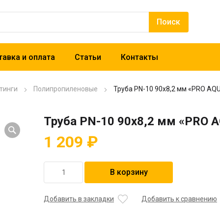
авка и оплата
Статьи
Контакты
тинги
Полипропиленовые
Труба PN-10 90х8,2 мм «PRO AQ
Труба PN-10 90х8,2 мм «PRO 
1 209
₽
Количество
В корзину
товара
Труба
PN-
Добавить в закладки
Добавить к сравнению
10