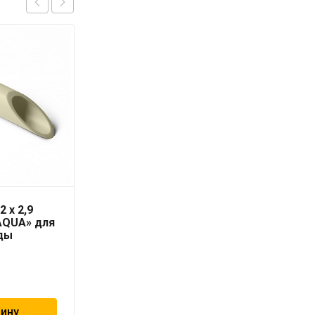
2 x 2,9
Соединение
AQUA» для
резьбовое со тяжным
ды
кольцом 16х2.0 — 3/4″
ВР «Geschaften»
232
₽
зину
В корзину