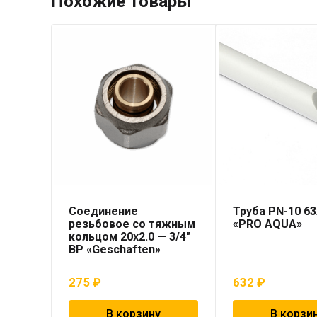
Похожие товары
Соединение
Труба PN-10 6
резьбовое со тяжным
«PRO AQUA»
кольцом 20х2.0 — 3/4″
ВР «Geschaften»
275
₽
632
₽
В корзину
В корзи