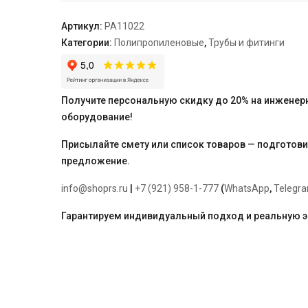
90х8,2
мм
Артикул:
PA11022
"PRO
Категории:
Полипропиленовые
,
Трубы и фитинги
AQUA"
Получите персональную скидку до 20% на инженер
оборудование!
Присылайте смету или список товаров — подготов
предложение.
info@shoprs.ru
|
+7 (921) 958-1-777
(
WhatsApp
,
Telegr
Гарантируем индивидуальный подход и реальную 