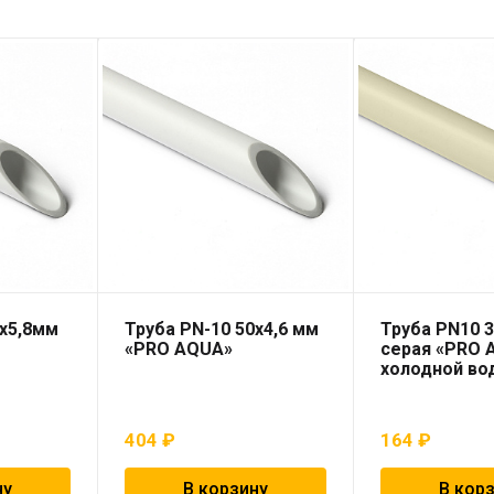
3х5,8мм
Труба PN-10 50х4,6 мм
Труба PN10 3
«PRO AQUA»
серая «PRO 
холодной во
404
₽
164
₽
ну
В корзину
В кор