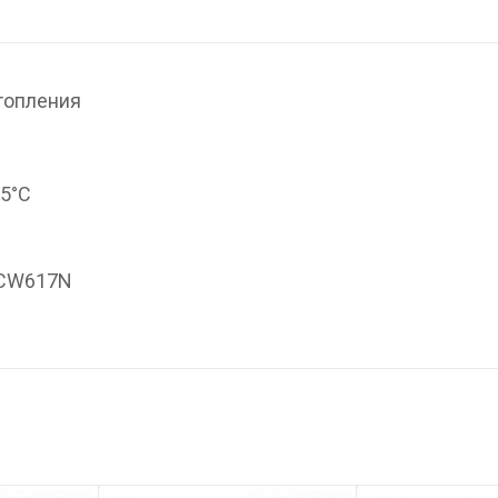
топления
95°С
 CW617N