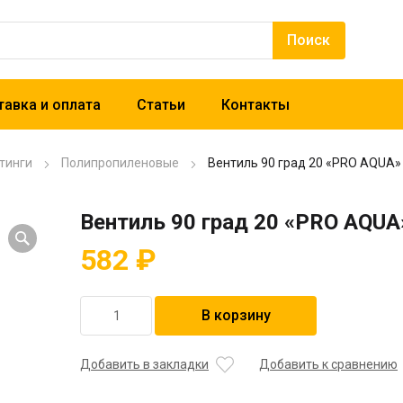
авка и оплата
Статьи
Контакты
тинги
Полипропиленовые
Вентиль 90 град 20 «PRO AQUA»
Вентиль 90 град 20 «PRO AQUA
582
₽
Количество
В корзину
товара
Вентиль
90
Добавить в закладки
Добавить к сравнению
град