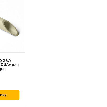
5 x 6,9
Труба PN-10 50х4,6 мм
AQUA» для
«PRO AQUA»
ды
404
₽
зину
В корзину