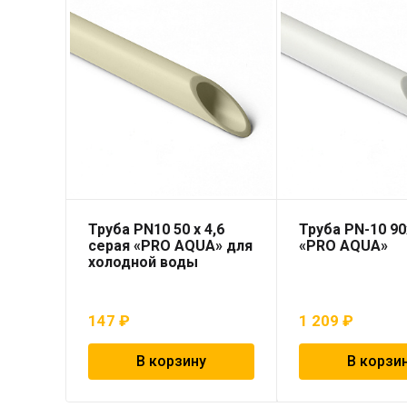
Труба PN10 50 x 4,6
Труба PN-10 90
серая «PRO AQUA» для
«PRO AQUA»
холодной воды
147
₽
1 209
₽
В корзину
В корзи