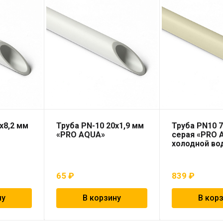
х8,2 мм
Труба PN-10 20х1,9 мм
Труба PN10 7
«PRO AQUA»
серая «PRO 
холодной во
65
₽
839
₽
ну
В корзину
В кор