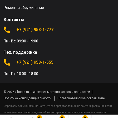
Ремонт и обсуживание
Контакты
+7 (921) 958-1-777
Пн - Вс: 09:00 - 19:00
Тех. поддержка
+7 (921) 958-1-555
Пн - Пт: 10:00 - 18:00
© 2025 Shoprs.ru — интернет-магазин котлов и запчастей
Политика конфиденциальности
Пользовательское соглашение
Обращаем ваше внимание на то, что вся представленная на сайте информация носит
исключительно информационный характер и ни при каких условиях не является
0
0
0