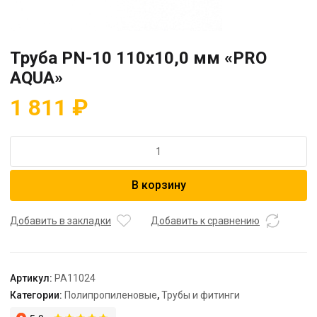
Труба PN-10 110х10,0 мм «PRO
AQUA»
1 811
₽
Количество
товара
Труба
В корзину
PN-
10
110х10,0
Добавить в закладки
Добавить к сравнению
мм
"PRO
AQUA"
Артикул:
PA11024
Категории:
Полипропиленовые
,
Трубы и фитинги