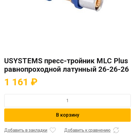
USYSTEMS пресс-тройник MLC Plus
равнопроходной латунный 26-26-26
1 161
₽
Количество
товара
USYSTEMS
В корзину
пресс-
тройник
MLC
Добавить в закладки
Добавить к сравнению