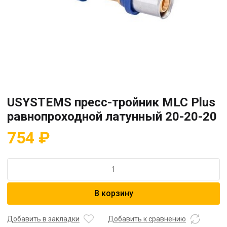
USYSTEMS пресс-тройник MLC Plus
равнопроходной латунный 20-20-20
754
₽
Количество
товара
USYSTEMS
В корзину
пресс-
тройник
MLC
Добавить в закладки
Добавить к сравнению