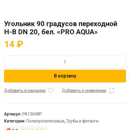
Угольник 90 градусов переходной
Н-В DN 20, бел. «PRO AQUA»
14
₽
Количество
товара
Угольник
В корзину
90
градусов
переходной
Добавить в закладки
Добавить к сравнению
Н-
В
DN
Артикул:
PA13608P
20,
Категории:
Полипропиленовые
,
Трубы и фитинги
бел.
"PRO