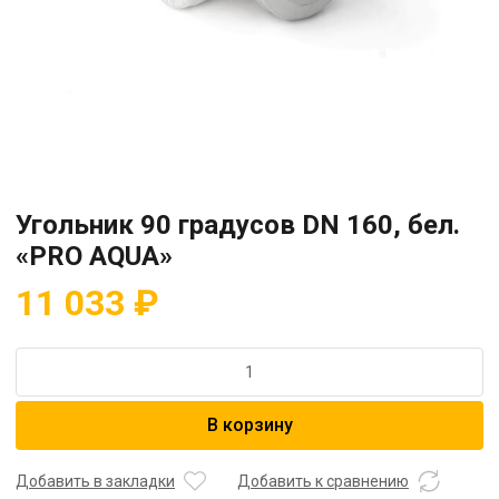
Угольник 90 градусов DN 160, бел.
«PRO AQUA»
11 033
₽
Количество
товара
Угольник
В корзину
90
градусов
DN
Добавить в закладки
Добавить к сравнению