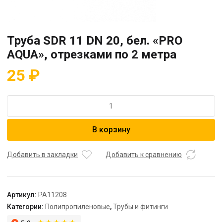
Труба SDR 11 DN 20, бел. «PRO
AQUA», отрезками по 2 метра
25
₽
Количество
товара
Труба
В корзину
SDR
11
DN
Добавить в закладки
Добавить к сравнению
20,
бел.
"PRO
Артикул:
PA11208
AQUA",
Категории:
Полипропиленовые
,
Трубы и фитинги
отрезками
по