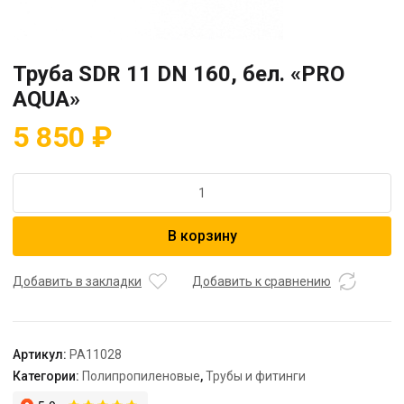
Труба SDR 11 DN 160, бел. «PRO
AQUA»
5 850
₽
Количество
товара
Труба
В корзину
SDR
11
DN
Добавить в закладки
Добавить к сравнению
160,
бел.
"PRO
Артикул:
PA11028
AQUA"
Категории:
Полипропиленовые
,
Трубы и фитинги