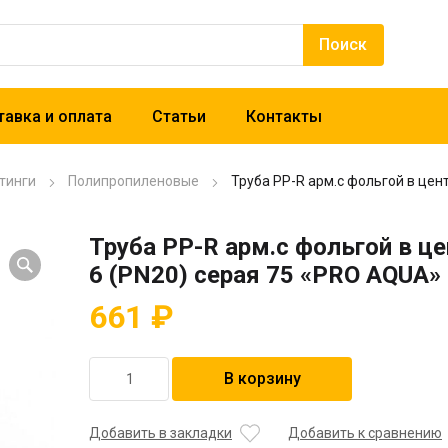
авка и оплата
Статьи
Контакты
тинги
Полипропиленовые
Труба PP-R арм.с фольгой в цен
Труба PP-R арм.с фольгой в ц
6 (PN20) серая 75 «PRO AQUA»
661
₽
Количество
В корзину
товара
Труба
PP-
Добавить в закладки
Добавить к сравнению