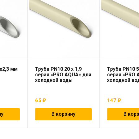
х2,3 мм
Труба PN10 20 x 1,9
Труба PN10 5
серая «PRO AQUA» для
серая «PRO 
холодной воды
холодной во
65
₽
147
₽
ну
В корзину
В кор