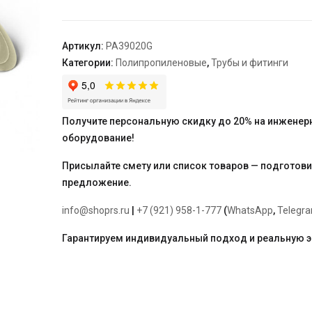
R
арм.с
фольгой
Артикул:
PA39020G
в
Категории:
Полипропиленовые
,
Трубы и фитинги
центре
SDR
6
(PN20)
Получите персональную скидку до 20% на инженер
серая
оборудование!
75
"PRO
Присылайте смету или список товаров — подготов
AQUA"
предложение.
info@shoprs.ru
|
+7 (921) 958-1-777
(
WhatsApp
,
Telegr
Гарантируем индивидуальный подход и реальную 