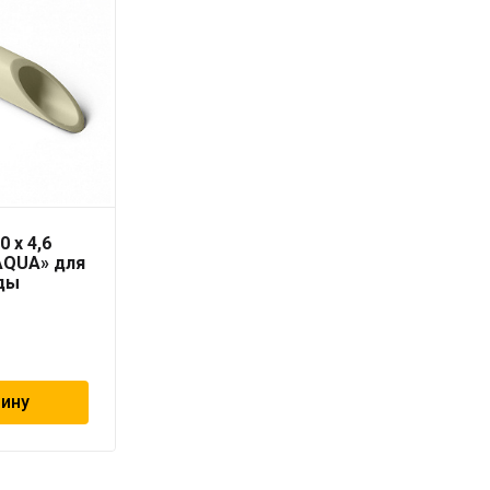
0 x 4,6
Соединение
AQUA» для
резьбовое со тяжным
ды
кольцом 20х2.0 — 3/4″
ВР «Geschaften»
275
₽
зину
В корзину