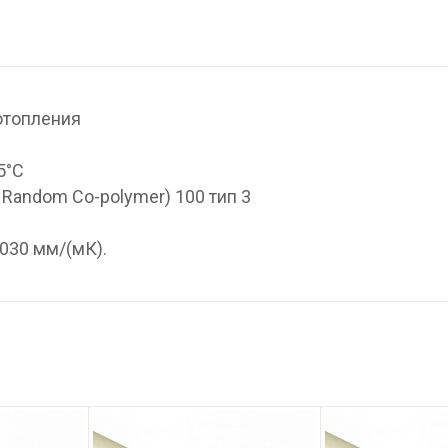
отопления
5°С
 Random Co-polymer) 100 тип 3
030 мм/(мК).