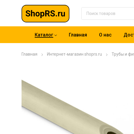
Каталог
Главная
О нас
Дост
Главная
Интернет-магазин shoprs.ru
Трубы и фи