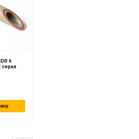
SDR 6
Труба PN-10 90х8,2 мм
2 серая
«PRO AQUA»
1 209
₽
зину
В корзину