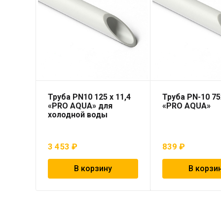
Труба PN10 125 x 11,4
Труба PN-10 75
«PRO AQUA» для
«PRO AQUA»
холодной воды
3 453
₽
839
₽
В корзину
В корзи