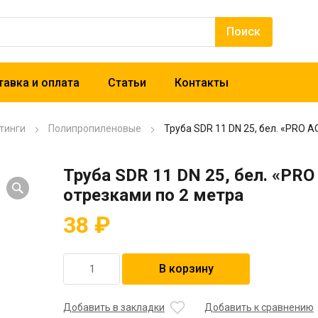
авка и оплата
Статьи
Контакты
тинги
Полипропиленовые
Труба SDR 11 DN 25, бел. «PRO A
Труба SDR 11 DN 25, бел. «PRO
отрезками по 2 метра
38
₽
Количество
В корзину
товара
Труба
SDR
Добавить в закладки
Добавить к сравнению