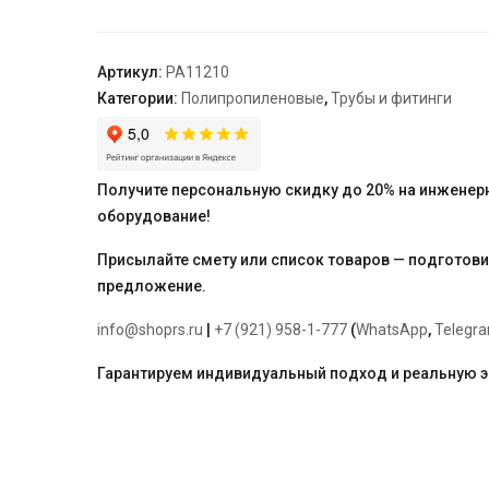
11
DN
25,
Артикул:
PA11210
бел.
Категории:
Полипропиленовые
,
Трубы и фитинги
"PRO
AQUA",
отрезками
по
Получите персональную скидку до 20% на инженер
2
оборудование!
метра
Присылайте смету или список товаров — подготов
предложение.
info@shoprs.ru
|
+7 (921) 958-1-777
(
WhatsApp
,
Telegr
Гарантируем индивидуальный подход и реальную 