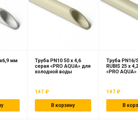
х6,9 мм
Труба PN10 50 x 4,6
Труба PN16/
серая «PRO AQUA» для
RUBIS 25 x 4,
холодной воды
«PRO AQUA»
147
₽
147
₽
ну
В корзину
В кор