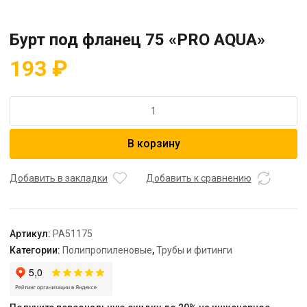
Бурт под фланец 75 «PRO AQUA»
193
₽
Количество
товара
Бурт
В корзину
под
фланец
75
Добавить в закладки
Добавить к сравнению
"PRO
AQUA"
Артикул:
PA51175
Категории:
Полипропиленовые
,
Трубы и фитинги