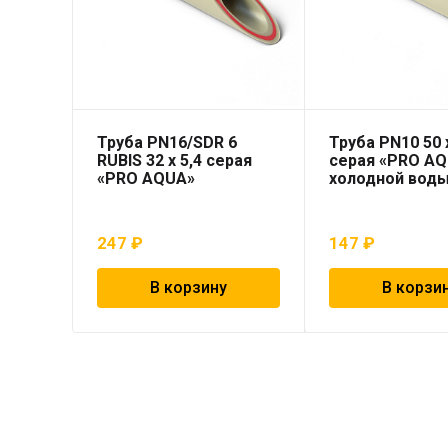
Труба PN16/SDR 6
Труба PN10 50 x
RUBIS 32 x 5,4 серая
серая «PRO AQ
«PRO AQUA»
холодной вод
247
₽
147
₽
В корзину
В корзи