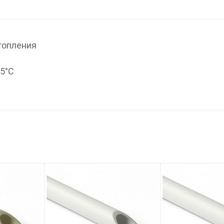
топления
95°С