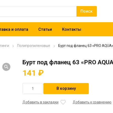
авка и оплата
Статьи
Контакты
тинги
Полипропиленовые
Бурт под фланец 63 «PRO AQUA
Бурт под фланец 63 «PRO AQU
141
₽
Количество
В корзину
товара
Бурт
под
Добавить в закладки
Добавить к сравнению
фланец