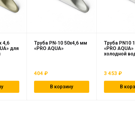
 4,6
Труба PN-10 50х4,6 мм
Труба PN10 1
UA» для
«PRO AQUA»
«PRO AQUA»
ы
холодной во
404
₽
3 453
₽
ну
В корзину
В кор