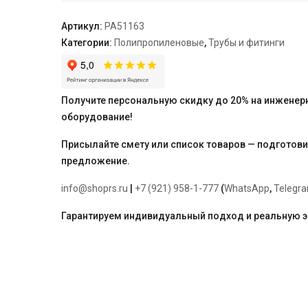
63
"PRO
Артикул:
PA51163
AQUA"
Категории:
Полипропиленовые
,
Трубы и фитинги
Получите персональную скидку до 20% на инженер
оборудование!
Присылайте смету или список товаров — подготов
предложение.
info@shoprs.ru
|
+7 (921) 958-1-777
(
WhatsApp
,
Telegr
Гарантируем индивидуальный подход и реальную 