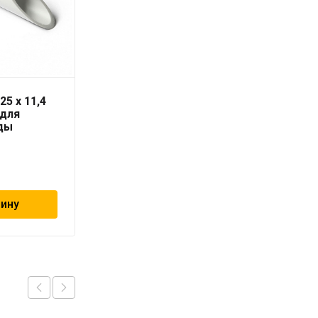
25 x 11,4
Труба PN-10 40х3,7мм
 для
«PRO AQUA»
ды
257
₽
зину
В корзину