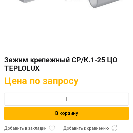
Зажим крепежный СР/К.1-25 ЦО
TEPLOLUX
Цена по запросу
Количество
товара
Зажим
В корзину
крепежный
СР/
К.1-
Добавить в закладки
Добавить к сравнению