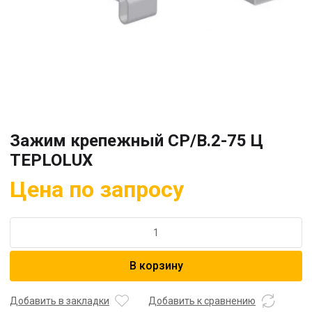
Зажим крепежный СР/В.2-75 Ц
TEPLOLUX
Цена по запросу
Количество
товара
Зажим
В корзину
крепежный
СР/
В.2-
Добавить в закладки
Добавить к сравнению