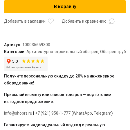
Секция
В корзину
нагревательная
кабельная
TEPLOLUX
Добавить в закладки
Добавить к сравнению
Freezstop
Inside-
10-
Артикул:
100035659300
10
Категории:
Архитектурно-строительный обогрев
,
Обогрев труб
Получите персональную скидку до 20% на инженерное
оборудование!
Присылайте смету или список товаров — подготовим
выгодное предложение.
info@shoprs.ru
|
+7 (921) 958-1-777
(
WhatsApp
,
Telegram
)
Гарантируем индивидуальный подход и реальную