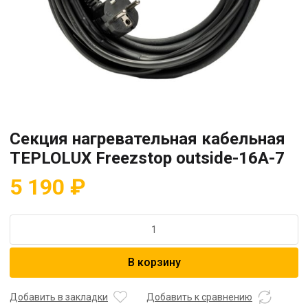
Секция нагревательная кабельная
TEPLOLUX Freezstop outside-16A-7
5 190
₽
Количество
товара
Секция
В корзину
нагревательная
кабельная
TEPLOLUX
Добавить в закладки
Добавить к сравнению