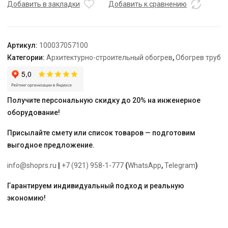
TEPLOLUX
Добавить в закладки
Добавить к сравнению
Freezstop
outside-
16A-
Артикул:
100037057100
15
Категории:
Архитектурно-строительный обогрев
,
Обогрев труб
Получите персональную скидку до 20% на инженерное
оборудование!
Присылайте смету или список товаров — подготовим
выгодное предложение.
info@shoprs.ru
|
+7 (921) 958-1-777
(
WhatsApp
,
Telegram
)
Гарантируем индивидуальный подход и реальную
экономию!