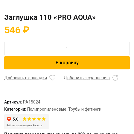
Заглушка 110 «PRO AQUA»
546
₽
Количество
товара
Заглушка
В корзину
110
"PRO
AQUA"
Добавить в закладки
Добавить к сравнению
Артикул:
PA15024
Категории:
Полипропиленовые
,
Трубы и фитинги