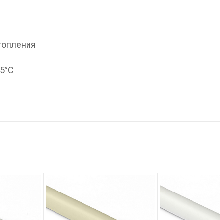
топления
95°С