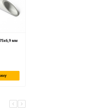
75х6,9 мм
Труба PN10 40 x 3,7
серая «PRO AQUA» для
холодной воды
257
₽
зину
В корзину