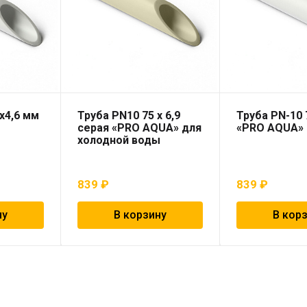
х4,6 мм
Труба PN10 75 x 6,9
Труба PN-10 
серая «PRO AQUA» для
«PRO AQUA»
холодной воды
839
₽
839
₽
ну
В корзину
В кор