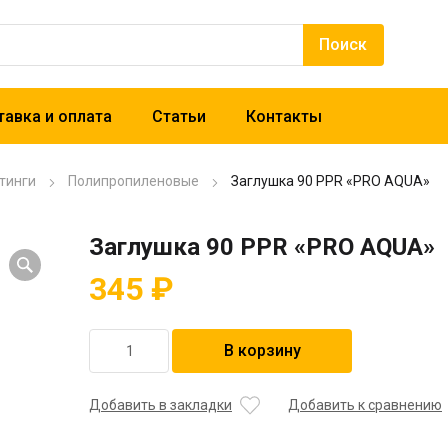
авка и оплата
Статьи
Контакты
тинги
Полипропиленовые
Заглушка 90 PPR «PRO AQUA»
Заглушка 90 PPR «PRO AQUA»
345
₽
Количество
В корзину
товара
Заглушка
90
Добавить в закладки
Добавить к сравнению
PPR