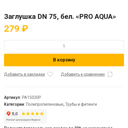
Заглушка DN 75, бел. «PRO AQUA»
279
₽
Количество
товара
Заглушка
В корзину
DN
75,
бел.
Добавить в закладки
Добавить к сравнению
"PRO
AQUA"
Артикул:
PA15020P
Категории:
Полипропиленовые
,
Трубы и фитинги